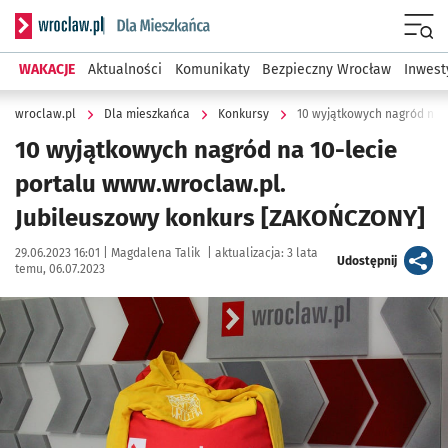
Serwis informacyjny wroclaw.pl podserwis: Dla mieszkańca
Menu
WAKACJE
Aktualności
Komunikaty
Bezpieczny Wrocław
Inwest
wroclaw.pl
Dla mieszkańca
Konkursy
10 wyjątkowych nagród na 10-lecie
portalu www.wroclaw.pl.
Jubileuszowy konkurs [ZAKOŃCZONY]
Data publikacji:
Autor:
29.06.2023 16:01 |
Magdalena Talik
|
aktualizacja:
3 lata
artykuł
Udostępnij
temu, 06.07.2023
Kliknij, aby powiększyć