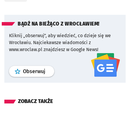
BĄDŹ NA BIEŻĄCO Z WROCŁAWIEM!
Kliknij „obserwuj”, aby wiedzieć, co dzieje się we
Wrocławiu.
Najciekawsze wiadomości z
www.wroclaw.pl znajdziesz w Google News!
profil
google news
serwisu wroclaw
Obserwuj
ZOBACZ TAKŻE