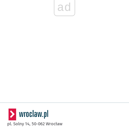
ad
pl. Solny 14,
50-062
Wrocław