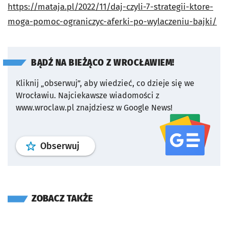
https://mataja.pl/2022/11/daj-czyli-7-strategii-ktore-
moga-pomoc-ograniczyc-aferki-po-wylaczeniu-bajki/
BĄDŹ NA BIEŻĄCO Z WROCŁAWIEM!
Kliknij „obserwuj”, aby wiedzieć, co dzieje się we
Wrocławiu.
Najciekawsze wiadomości z
www.wroclaw.pl znajdziesz w Google News!
profil
google news
serwisu wroclaw
Obserwuj
ZOBACZ TAKŻE