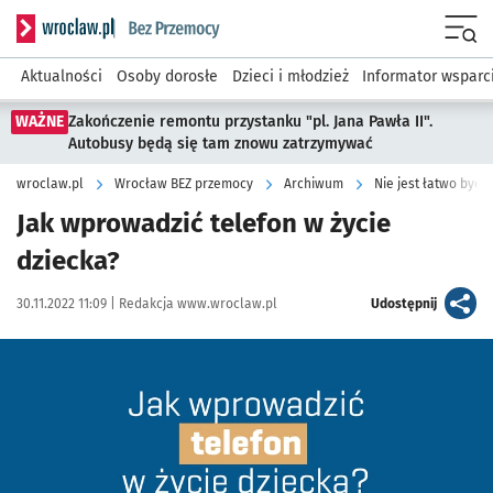
Serwis informacyjny wroclaw.pl podserwis: Bez przemocy
Menu
Aktualności
Osoby dorosłe
Dzieci i młodzież
Informator wsparc
WAŻNE
Zakończenie remontu przystanku "pl. Jana Pawła II".
Autobusy będą się tam znowu zatrzymywać
wroclaw.pl
Wrocław BEZ przemocy
Archiwum
Nie jest łatwo być 
Jak wprowadzić telefon w życie
dziecka?
Data publikacji:
Autor:
artykuł
30.11.2022 11:09 |
Redakcja www.wroclaw.pl
Udostępnij
Kliknij, aby powiększyć