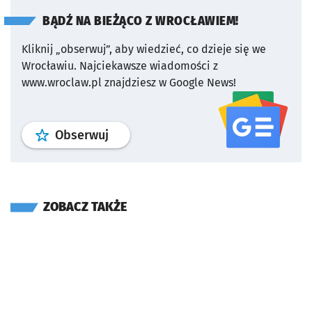
BĄDŹ NA BIEŻĄCO Z WROCŁAWIEM!
Kliknij „obserwuj”, aby wiedzieć, co dzieje się we
Wrocławiu.
Najciekawsze wiadomości z
www.wroclaw.pl znajdziesz w Google News!
profil
google news
serwisu wroclaw
Obserwuj
ZOBACZ TAKŻE