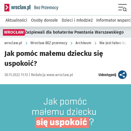
Serwis informacyjny wroclaw.pl podserwis: Bez przemocy
Menu
Aktualności
Osoby dorosłe
Dzieci i młodzież
Informator wsparc
WROCŁAW
Zaśpiewali dla bohaterów Powstania Warszawskiego
wroclaw.pl
Wrocław BEZ przemocy
Archiwum
Nie jest łatwo być 
Jak pomóc małemu dziecku się
uspokoić?
Data publikacji:
Autor:
artykuł
30.11.2022 11:13 |
Redakcja www.wroclaw.pl
Udostępnij
Kliknij, aby powiększyć