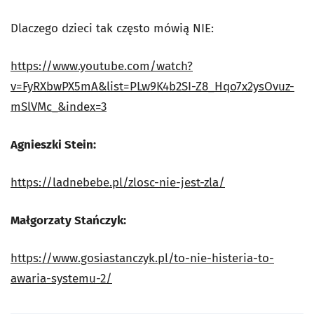
Dlaczego dzieci tak często mówią NIE:
https://www.youtube.com/watch?
v=FyRXbwPX5mA&list=PLw9K4b2SI-Z8_Hqo7x2ysOvuz-
mSlVMc_&index=3
Agnieszki Stein:
https://ladnebebe.pl/zlosc-nie-jest-zla/
Małgorzaty Stańczyk:
https://www.gosiastanczyk.pl/to-nie-histeria-to-
awaria-systemu-2/