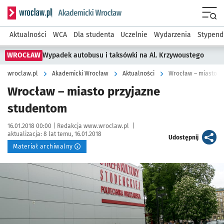
Serwis informacyjny wroclaw.pl podserwis: Akademicki Wro
Men
Aktualności
WCA
Dla studenta
Uczelnie
Wydarzenia
Stypend
WROCŁAW
Wypadek autobusu i taksówki na Al. Krzywoustego
wroclaw.pl
Akademicki Wrocław
Aktualności
Wrocław – miasto p
Wrocław – miasto przyjazne
studentom
Data publikacji:
Autor:
16.01.2018 00:00 |
Redakcja www.wroclaw.pl
|
aktualizacja:
8 lat temu, 16.01.2018
artykuł
Udostępnij
Materiał archiwalny
Kliknij, aby powiększyć