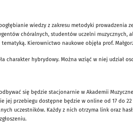
 pogłębianie wiedzy z zakresu metodyki prowadzenia z
ygentów chóralnych, studentów uczelni muzycznych, al
tematyką. Kierownictwo naukowe objęła prof. Małgorz
ła charakter hybrydowy. Można wziąć w niej udział oso
odbywać się będzie stacjonarnie w Akademii Muzycznej
e jej przebiegu dostępne będzie w online od 17 do 22 
anych uczestników. Każdy z nich otrzyma link oraz has
zgłoszeniu.