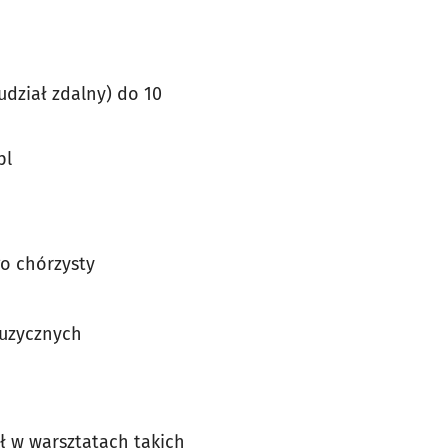
udział zdalny) do 10
.pl
o chórzysty
muzycznych
ł w warsztatach takich