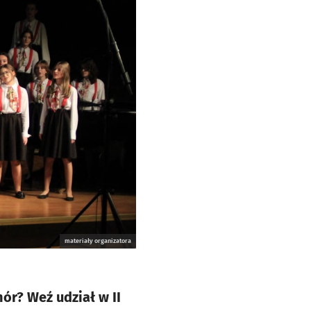
materiały organizatora
ór? Weź udział w II