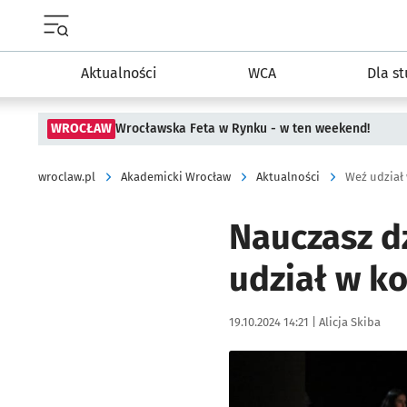
Menu główne portalu wroclaw.pl
Aktualności
WCA
Dla s
WROCŁAW
Wrocławska Feta w Rynku - w ten weekend!
wroclaw.pl
Akademicki Wrocław
Aktualności
Weź udział 
Nauczasz d
udział w ko
Data publikacji:
Autor:
19.10.2024 14:21 |
Alicja Skiba
Kliknij, aby powiększyć