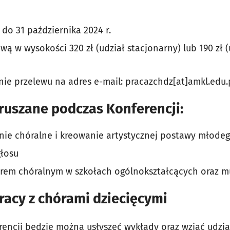
do 31 października 2024 r.
ą w wysokości 320 zł (udział stacjonarny) lub 190 zł (
enie przelewu na adres e-mail: pracazchdz[at]amkl.edu
ruszane podczas Konferencji:
nie chóralne i kreowanie artystycznej postawy młodeg
głosu
arem chóralnym w szkołach ogólnokształcących oraz 
pracy z chórami dziecięcymi
rencji będzie można usłyszeć wykłady oraz wziąć udzia