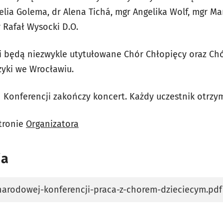
melia Golema, dr Alena
Tichá, mgr Angelika Wolf, mgr Ma
 Rafał Wysocki D.O.
 będą niezwykle utytułowane Chór Chłopięcy oraz Ch
yki we Wrocławiu.
 Konferencji zakończy koncert.
Każdy uczestnik otrzy
tronie
Organizatora
ia
narodowej-konferencji-praca-z-chorem-dzieciecym.pdf
karcie