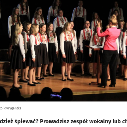
toi dyrygentka
odzież śpiewać? Prowadzisz zespół wokalny lub ch