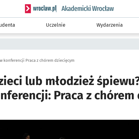
Serwis informacyjny wroclaw.pl podserwis: Akade
tudenta
Uczelnie
Wydarzenia
w konferencji Praca z chórem dziecięcym
zieci lub młodzież śpiewu
nferencji: Praca z chórem