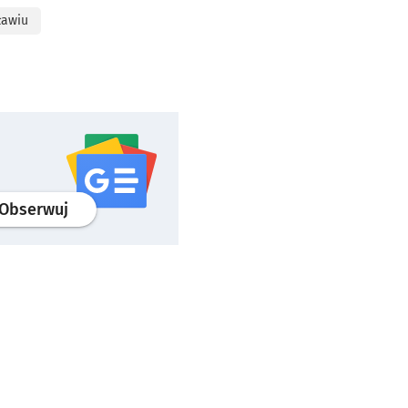
ławiu
profil
google news
serwisu wroclaw.pl
Obserwuj