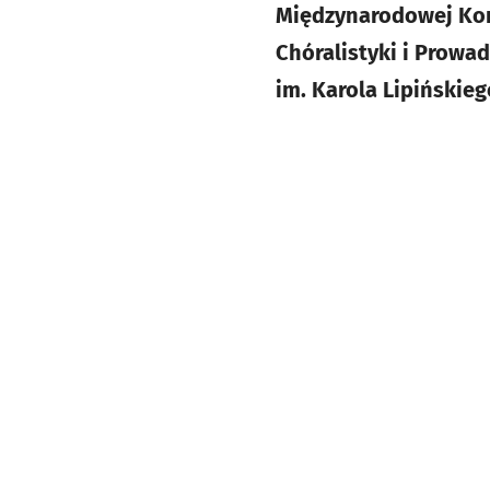
Międzynarodowej Konf
Chóralistyki i Prowa
im. Karola Lipińskie