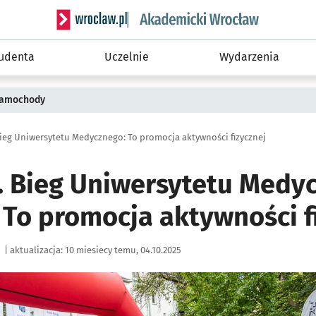
Serwis informacyjny wroclaw.pl podserwis: Akade
tudenta
Uczelnie
Wydarzenia
 samochody
ieg Uniwersytetu Medycznego: To promocja aktywności fizycznej
. Bieg Uniwersytetu Medy
 To promocja aktywności f
|
aktualizacja:
10 miesiecy temu, 04.10.2025