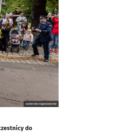
materiały organizatorów
czestnicy do