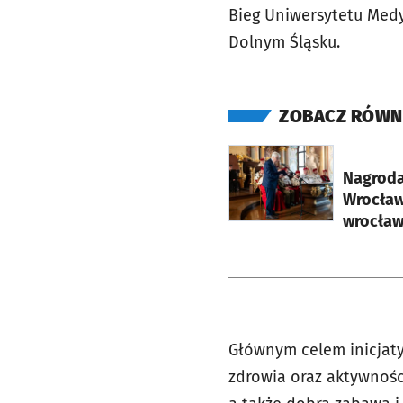
Bieg Uniwersytetu Med
Dolnym Śląsku.
ZOBACZ RÓWN
otworzy się w nowej ka
Nagroda
Wrocław
wrocław
Głównym celem inicjaty
zdrowia oraz aktywnośc