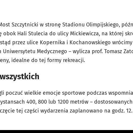
ost Szczytnicki w stronę Stadionu Olimpijskiego, późn
lę obok Hali Stulecia do ulicy Mickiewicza, na której 
a stąd przez ulice Kopernika i Kochanowskiego wrócimy
en Uniwersytetu Medycznego – wylicza prof. Tomasz Zato
eny, idealne do tej formy rekreacji.
 wszystkich
gli poczuć wielkie emocje sportowe podczas wspomnia
dystansach 400, 800 lub 1200 metrów – dostosowanyc
zęcie tej części wydarzenia zaplanowano na godz. 12.