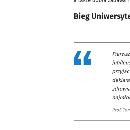
a także dobra zabawa i 
Bieg Uniwersyte
Pierws
jubileu
przyjac
deklara
zdrowia
najmłod
Prof. To