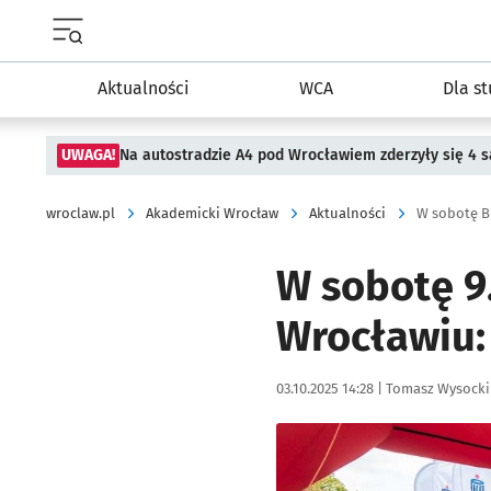
Menu główne portalu wroclaw.pl
Aktualności
WCA
Dla s
UWAGA!
Na autostradzie A4 pod Wrocławiem zderzyły się 4
wroclaw.pl
Akademicki Wrocław
Aktualności
W sobotę B
W sobotę 9
Wrocławiu:
Data publikacji:
Autor:
03.10.2025 14:28 |
Tomasz Wysocki
Kliknij, aby powiększyć