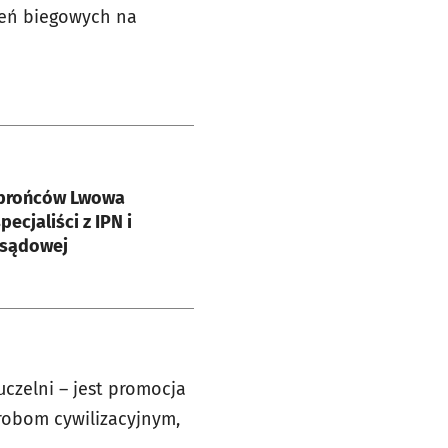
zeń biegowych na
e
obrońców Lwowa
pecjaliści z IPN i
sądowej
czelni – jest promocja
orobom cywilizacyjnym,