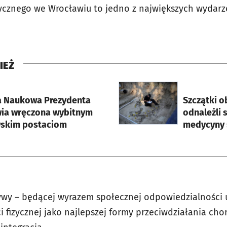
ycznego we Wrocławiu to jedno z największych wydar
IEŻ
rcie
otworzy się w nowej karci
 Naukowa Prezydenta
Szczątki 
ia wręczona wybitnym
odnależli s
skim postaciom
medycyny 
wy – będącej wyrazem społecznej odpowiedzialności u
i fizycznej jako najlepszej formy przeciwdziałania ch