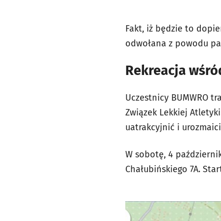
Fakt, iż będzie to dopi
odwołana z powodu pa
Rekreacja wśród
Uczestnicy BUMWRO trad
Związek Lekkiej Atletyk
uatrakcyjnić i urozmaic
W sobotę, 4 październi
Chałubińskiego 7A. Sta