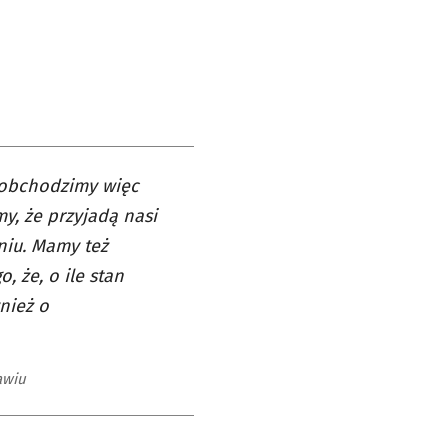
 obchodzimy więc
y, że przyjadą nasi
eniu. Mamy też
, że, o ile stan
nież o
awiu