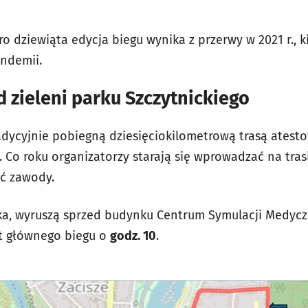
ero dziewiąta edycja biegu wynika z przerwy w 2021 r., 
ndemii.
 zieleni parku Szczytnickiego
ycyjnie pobiegną dziesięciokilometrową trasą atesto
i. Co roku organizatorzy starają się wprowadzać na tras
ić zawody.
ka, wyruszą sprzed budynku Centrum Symulacji Medyczn
rt głównego biegu o
godz. 10
.