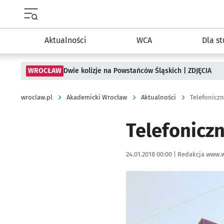
Menu główne portalu wroclaw.pl
Aktualności
WCA
Dla s
WROCŁAW
Dwie kolizje na Powstańców Śląskich | ZDJĘCIA
wroclaw.pl
Akademicki Wrocław
Aktualności
Telefonicz
Telefonicz
Data publikacji:
Autor:
24.01.2018 00:00 |
Redakcja www.w
Kliknij, aby powiększyć