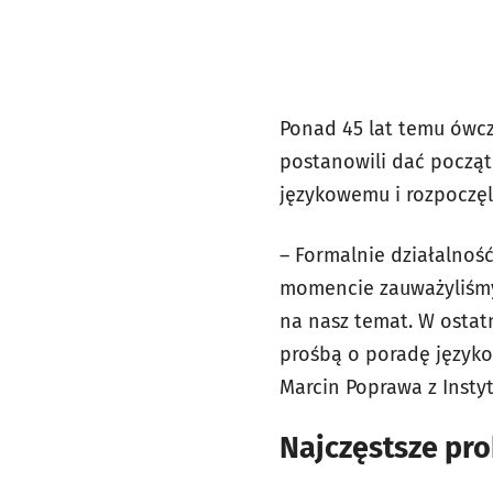
Ponad 45 lat temu ówcz
postanowili dać począt
językowemu i rozpoczęli
– Formalnie działalnoś
momencie zauważyliśmy,
na nasz temat. W ostatn
prośbą o poradę językow
Marcin Poprawa z Instyt
Najczęstsze pr