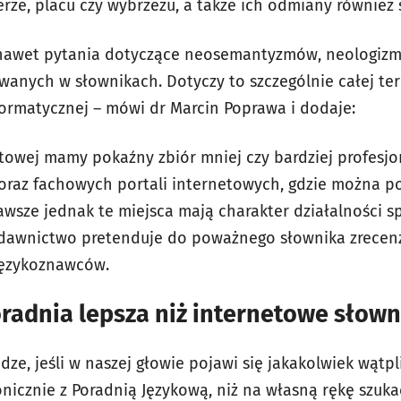
rze, placu czy wybrzeżu, a także ich odmiany równie
ę nawet pytania dotyczące neosemantyzmów, neologizm
nych w słownikach. Dotyczy to szczególnie całej ter
nformatycznej – mówi dr Marcin Poprawa i dodaje:
etowej mamy pokaźny zbiór mniej czy bardziej profes
oraz fachowych portali internetowych, gdzie można p
sze jednak te miejsca mają charakter działalności spe
wydawnictwo pretenduje do poważnego słownika zrece
językoznawców.
radnia lepsza niż internetowe słown
e, jeśli w naszej głowie pojawi się jakakolwiek wątpl
onicznie z Poradnią Językową, niż na własną rękę szuk