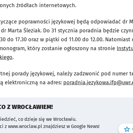
zonych źródłach internetowych.
tyczące poprawności językowej będą odpowiadać dr M
dr Marta Śleziak. Do 31 stycznia poradnia będzie czyn
.30 do 17.30 oraz w piątki od 11.00 do 12.00. Natomiast
onogram, który zostanie ogłoszony na stronie
Instytu
kiego
.
tnej porady językowej, należy zadzwonić pod numer tel
ą elektroniczną na adres:
poradnia.jezykowa.ifp@uwr.
CO Z WROCŁAWIEM!
wiedzieć, co dzieje się we Wrocławiu.
i z www.wroclaw.pl znajdziesz w Google News!