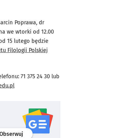
arcin Poprawa, dr
na we wtorki od 12.00
 od 15 lutego będzie
tu Filologii Polskiej
efonu: 71 375 24 30 lub
edu.pl
profil
google news
serwisu wroclaw.pl
Obserwuj