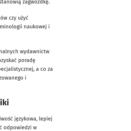
ż stanowią zagwozdkę.
ów czy użyć
minologii naukowej i
jonalnych wydawnictw
ozyskać poradę
cjalistycznej, a co za
nzowanego i
iki
iwość językowa, lepiej
ać odpowiedzi w