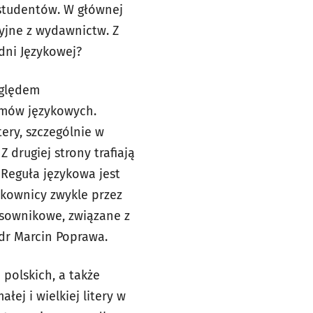
 studentów. W głównej
cyjne z wydawnictw. Z
dni Językowej?
zględem
emów językowych.
tery, szczególnie w
drugiej strony trafiają
Reguła językowa jest
tkownicy zwykle przez
asownikowe, związane z
dr Marcin Poprawa.
polskich, a także
ej i wielkiej litery w