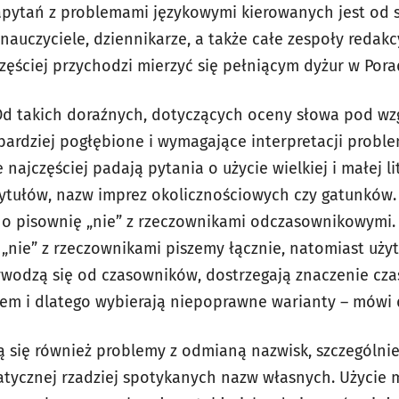
apytań z problemami językowymi kierowanych jest od
 nauczyciele, dziennikarze, a także całe zespoły redak
zęściej przychodzi mierzyć się pełniącym dyżur w Pora
 Od takich doraźnych, dotyczących oceny słowa pod w
ardziej pogłębione i wymagające interpretacji probl
najczęściej padają pytania o użycie wielkiej i małej li
tułów, nazw imprez okolicznościowych czy gatunków. Z 
 o pisownię „nie” z rzeczownikami odczasownikowymi. 
 „nie” z rzeczownikami piszemy łącznie, natomiast uży
wywodzą się od czasowników, dostrzegają znaczenie cz
iem i dlatego wybierają niepoprawne warianty – mówi 
ą się również problemy z odmianą nazwisk, szczególnie 
ycznej rzadziej spotykanych nazw własnych. Użycie mał