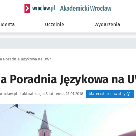
Serwis informacyjny wroclaw.pl podserwis: Akade
tudenta
Uczelnie
Wydarzenia
na Poradnia Językowa na UWr
na Poradnia Językowa na 
roclaw.pl
|
aktualizacja:
8 lat temu, 25.01.2018
Materiał archiwalny