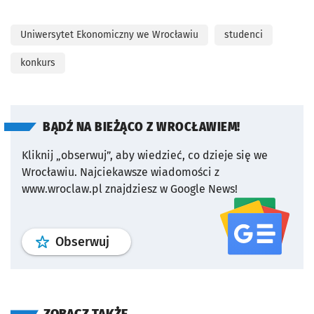
Uniwersytet Ekonomiczny we Wrocławiu
studenci
konkurs
BĄDŹ NA BIEŻĄCO Z WROCŁAWIEM!
Kliknij „obserwuj”, aby wiedzieć, co dzieje się we
Wrocławiu.
Najciekawsze wiadomości z
www.wroclaw.pl znajdziesz w Google News!
profil
google news
serwisu wroclaw
Obserwuj
ZOBACZ TAKŻE