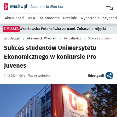
Serwis informacyjny wroclaw.pl podserwis: Akademicki Wro
Men
Aktualności
WCA
Dla studenta
Uczelnie
Wydarzenia
Stypend
Z MIASTA
Wrocławska Potańcówka za nami. Zobaczcie zdjęcia
wroclaw.pl
Akademicki Wrocław
Aktualności
Sukces studentów U
Sukces studentów Uniwersytetu
Ekonomicznego w konkursie Pro
Juvenes
Data publikacji:
Autor:
artykuł
11.12.2024 10:14 |
Maciej Wołodko
Udostępnij
Kliknij, aby powiększyć