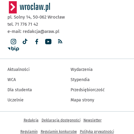
pl. Solny 14,
50-062
Wrocław
tel. 71 776 71 42
e-mail:
redakcja@araw.pl
Aktualności
Wydarzenia
WCA
Stypendia
Dla studenta
Przedsiębiorczość
Uczelnie
Mapa strony
Inne informacje
Redakcja
Deklaracja dostępności
Newsletter
Regulamin
Regulamin konkursów
Polityka prywatności