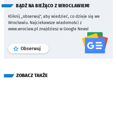
BĄDŹ NA BIEŻĄCO Z WROCŁAWIEM!
Kliknij „obserwuj”, aby wiedzieć, co dzieje się we
Wrocławiu.
Najciekawsze wiadomości z
www.wroclaw.pl znajdziesz w Google News!
profil
google news
serwisu wroclaw
Obserwuj
ZOBACZ TAKŻE