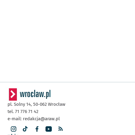
pl. Solny 14,
50-062
Wrocław
tel. 71 776 71 42
e-mail:
redakcja@araw.pl