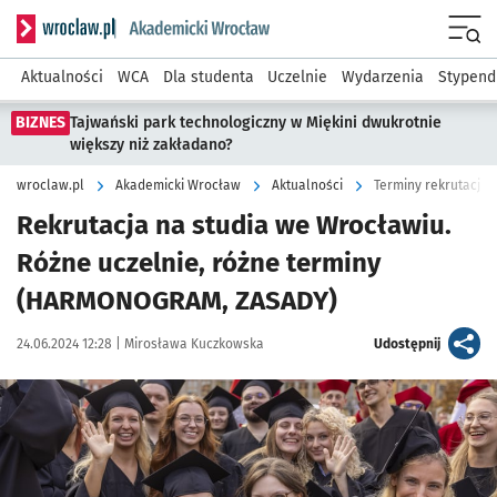
Serwis informacyjny wroclaw.pl podserwis: Akademicki Wro
Men
Aktualności
WCA
Dla studenta
Uczelnie
Wydarzenia
Stypend
BIZNES
Tajwański park technologiczny w Miękini dwukrotnie
większy niż zakładano?
wroclaw.pl
Akademicki Wrocław
Aktualności
Terminy rekrutacji 
Rekrutacja na studia we Wrocławiu.
Różne uczelnie, różne terminy
(HARMONOGRAM, ZASADY)
Data publikacji:
Autor:
artykuł
24.06.2024 12:28 |
Mirosława Kuczkowska
Udostępnij
Kliknij, aby powiększyć