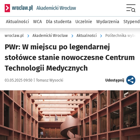
Serwis informacyjny wroclaw.pl podserwis: Akademicki Wro
Men
Aktualności
WCA
Dla studenta
Uczelnie
Wydarzenia
Stypend
wroclaw.pl
Akademicki Wrocław
Aktualności
Politechnika wybud
PWr: W miejscu po legendarnej
stołówce stanie nowoczesne Centrum
Technologii Medycznych
Data publikacji:
Autor:
artykuł
03.05.2025 09:50 |
Tomasz Wysocki
Udostępnij
Kliknij, aby zobaczyć galerię