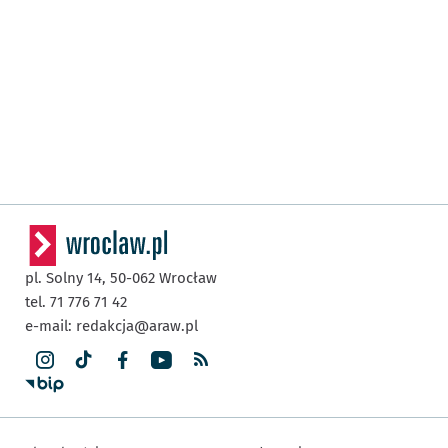
pl. Solny 14,
50-062
Wrocław
tel. 71 776 71 42
e-mail:
redakcja@araw.pl