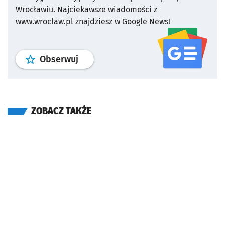
Wrocławiu.
Najciekawsze wiadomości z
www.wroclaw.pl znajdziesz w Google News!
profil
google news
serwisu wroclaw
Obserwuj
ZOBACZ TAKŻE