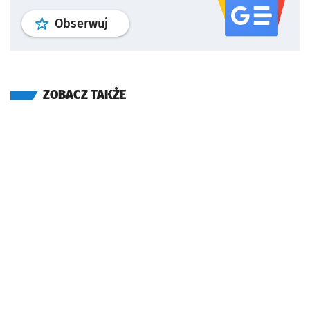
profil
google news
serwisu wroclaw
Obserwuj
ZOBACZ TAKŻE