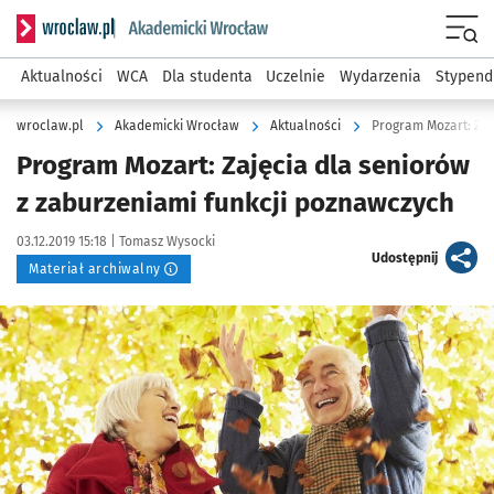
Serwis informacyjny wroclaw.pl podserwis: Akademicki Wro
Men
Aktualności
WCA
Dla studenta
Uczelnie
Wydarzenia
Stypend
wroclaw.pl
Akademicki Wrocław
Aktualności
Program Mozart: Zaj
Program Mozart: Zajęcia dla seniorów
z zaburzeniami funkcji poznawczych
Data publikacji:
Autor:
03.12.2019 15:18 |
Tomasz Wysocki
artykuł
Udostępnij
Materiał archiwalny
Kliknij, aby powiększyć