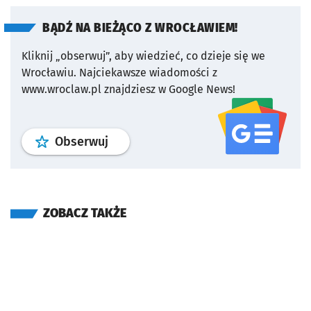
BĄDŹ NA BIEŻĄCO Z WROCŁAWIEM!
Kliknij „obserwuj”, aby wiedzieć, co dzieje się we
Wrocławiu.
Najciekawsze wiadomości z
www.wroclaw.pl znajdziesz w Google News!
profil
google news
serwisu wroclaw
Obserwuj
ZOBACZ TAKŻE