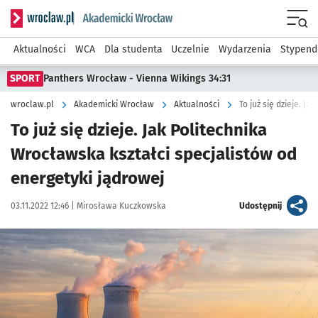
Serwis informacyjny wroclaw.pl podserwis: Akademicki Wro
Men
Aktualności
WCA
Dla studenta
Uczelnie
Wydarzenia
Stypend
SPORT
Panthers Wrocław - Vienna Wikings 34:31
wroclaw.pl
Akademicki Wrocław
Aktualności
To już się dzieje. Jak Politechnika
Wrocławska kształci specjalistów od
energetyki jądrowej
Data publikacji:
Autor:
artykuł
03.11.2022 12:46 |
Mirosława Kuczkowska
Udostępnij
Kliknij, aby powiększyć