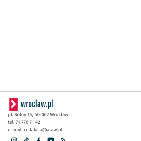
pl. Solny 14,
50-062
Wrocław
tel. 71 776 71 42
e-mail:
redakcja@araw.pl