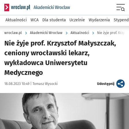
Serwis informacyjny wroclaw.pl podserwis: Akademicki Wro
Men
Aktualności
WCA
Dla studenta
Uczelnie
Wydarzenia
Stypend
wroclaw.pl
Akademicki Wrocław
Aktualności
Nie żyje prof. Krzysztof Małyszczak,
ceniony wrocławski lekarz,
wykładowca Uniwersytetu
Medycznego
Data publikacji:
Autor:
artykuł
18.08.2023 10:49 |
Tomasz Wysocki
Udostępnij
Kliknij, aby powiększyć