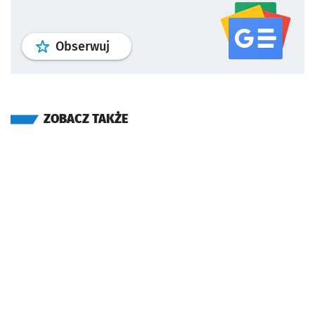
profil
google news
serwisu wroclaw
Obserwuj
ZOBACZ TAKŻE