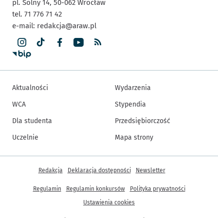
pl. Solny 14,
50-062
Wrocław
tel. 71 776 71 42
e-mail:
redakcja@araw.pl
Aktualności
Wydarzenia
WCA
Stypendia
Dla studenta
Przedsiębiorczość
Uczelnie
Mapa strony
Inne informacje
Redakcja
Deklaracja dostępności
Newsletter
Regulamin
Regulamin konkursów
Polityka prywatności
Ustawienia cookies