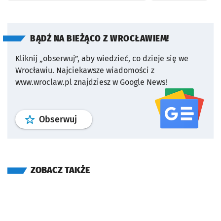
BĄDŹ NA BIEŻĄCO Z WROCŁAWIEM!
Kliknij „obserwuj”, aby wiedzieć, co dzieje się we
Wrocławiu.
Najciekawsze wiadomości z
www.wroclaw.pl znajdziesz w Google News!
profil
google news
serwisu wroclaw
Obserwuj
ZOBACZ TAKŻE