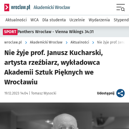
Serwis informacyjny wroclaw.pl podserwis: Akademicki Wro
Men
Aktualności
WCA
Dla studenta
Uczelnie
Wydarzenia
Stypend
SPORT
Panthers Wrocław - Vienna Wikings 34:31
wroclaw.pl
Akademicki Wrocław
Aktualności
Nie żyje prof. Janusz Kucharski,
artysta rzeźbiarz, wykładowca
Akademii Sztuk Pięknych we
Wrocławiu
Data publikacji:
Autor:
artykuł
19.12.2023 14:04 |
Tomasz Wysocki
Udostępnij
Kliknij, aby powiększyć