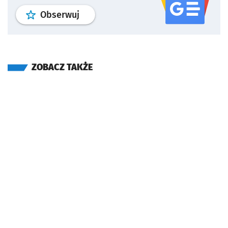
profil
google news
serwisu wroclaw
Obserwuj
ZOBACZ TAKŻE