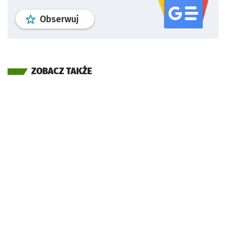
profil
google news
serwisu wroclaw
Obserwuj
ZOBACZ TAKŻE