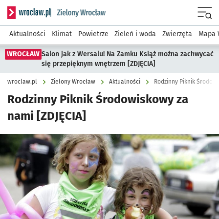
Serwis informacyjny wroclaw.pl podserwis: Środowisko we 
Menu
Aktualności
Klimat
Powietrze
Zieleń i woda
Zwierzęta
Mapa 
WROCŁAW
Salon jak z Wersalu! Na Zamku Książ można zachwycać
się przepięknym wnętrzem [ZDJĘCIA]
wroclaw.pl
Zielony Wrocław
Aktualności
Rodzinny Piknik Środowi
Rodzinny Piknik Środowiskowy za
nami [ZDJĘCIA]
Kliknij, aby powiększyć