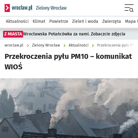
Serwis informacyjny wroclaw.pl podserwis: Środowisko we 
Menu
Aktualności
Klimat
Powietrze
Zieleń i woda
Zwierzęta
Mapa 
Z MIASTA
Wrocławska Potańcówka za nami. Zobaczcie zdjęcia
wroclaw.pl
Zielony Wrocław
Aktualności
Przekroczenia pyłu PM1
Przekroczenia pyłu PM10 – komunikat
WIOŚ
Kliknij, aby powiększyć