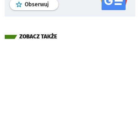
profil
google news
serwisu wroclaw
Obserwuj
ZOBACZ TAKŻE