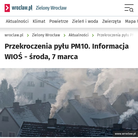
Serwis informacyjny wroclaw.pl podserwis: Środowisko we 
Menu
Aktualności
Klimat
Powietrze
Zieleń i woda
Zwierzęta
Mapa 
wroclaw.pl
Zielony Wrocław
Aktualności
Przekroczenia pyłu PM10
Przekroczenia pyłu PM10. Informacja
WIOŚ - środa, 7 marca
Kliknij, aby powiększyć
www.wroclaw.pl