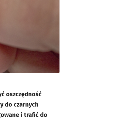
być oszczędność
my do czarnych
wane i trafić do