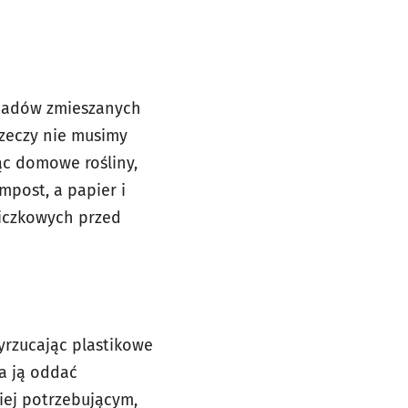
dpadów zmieszanych
rzeczy nie musimy
ąc domowe rośliny,
post, a papier i
niczkowych przed
yrzucając plastikowe
na ją oddać
iej potrzebującym,