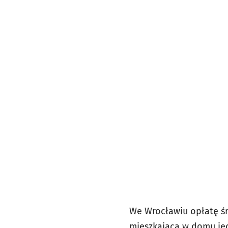
We Wrocławiu opłatę śm
mieszkająca w domu jed