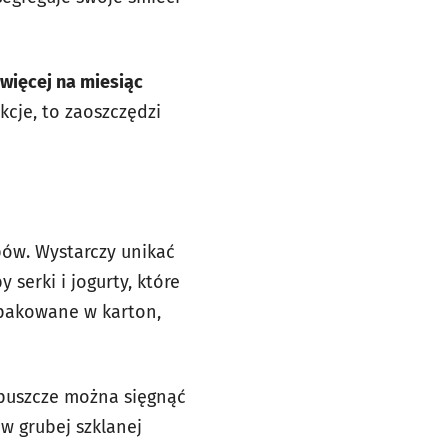
. więcej na miesiąc
cje, to zaoszczędzi
pów. Wystarczy unikać
erki i jogurty, które
apakowane w karton,
puszcze można sięgnąć
w grubej szklanej