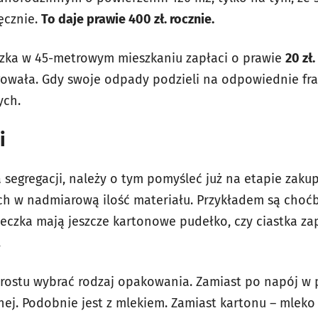
ięcznie.
To daje prawie 400 zł. rocznie.
szka w 45-metrowym mieszkaniu zapłaci o prawie
20 zł
gowała. Gdy swoje odpady podzieli na odpowiednie frak
ych.
i
 segregacji, należy o tym pomyśleć już na etapie zaku
w nadmiarową ilość materiału. Przykładem są choćby s
eczka mają jeszcze kartonowe pudełko, czy ciastka z
.
rostu wybrać rodzaj opakowania. Zamiast po napój w 
ej. Podobnie jest z mlekiem. Zamiast kartonu – mleko 