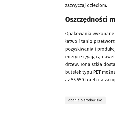
zazwyczaj dzieciom.
Oszczędności 
Opakowania wykonane z 
łatwo i tanio przetwor
pozyskiwania i produkc
energii sięgającą nawe
drzew. Tona szkła dost
butelek typu PET możn
aż 55.550 toreb na zaku
dbanie o środowisko