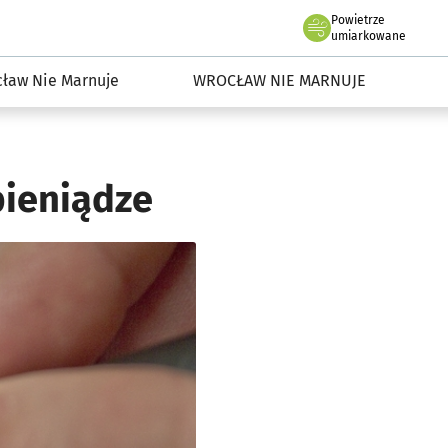
Powietrze
we Wrocławiu
dowisko we Wrocławiu
umiarkowane
ław Nie Marnuje
WROCŁAW NIE MARNUJE
pieniądze