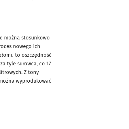
kie można stosunkowo
proces nowego ich
 złomu to oszczędność
a tyle surowca, co 17
itrowych. Z tony
i można wyprodukować