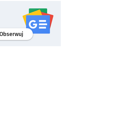
profil
google news
serwisu wroclaw.pl
Obserwuj