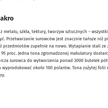
makro
metalu, szkła, tektury, tworzyw sztucznych – wszyst
zyć. Przetwarzanie surowców jest znacznie tańsze niż 
ji przedmiotów zupełnie na nowo. Wytapianie stali ze
t 95 proc. Jedna tona zgromadzonej makulatury dostarcz
arcza surowca do wytworzenia ponad 3000 butelek półl
a wyprodukować około 100 polarów. Tona zużytej foli
py.