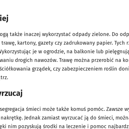
iej
mogą także inaczej wykorzystać odpady zielone. Do o
trawę, kartony, gazety czy zadrukowany papier. Tych 
Wykorzystując je w ogrodzie, na balkonie lub pielęgnuj
waniu drogich nawozów. Trawę można przerobić na kom
ściółkowania grządek, czy zabezpieczeniem roślin do
trz.
yrzucaj
segregacja śmieci może także komuś pomóc. Zawsze w
ć nakrętkę. Jednak zamiast wyrzucać ją do śmieci, moż
ięki nim pozyskują środki na leczenie i pomoc najbardz