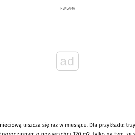
REKLAMA
ad
ieciową uiszcza się raz w miesiącu. Dla przykładu: tr
norodzinnym o powierzchni 120 m2, tylko na tym, że s