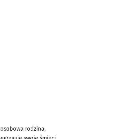
zyosobowa rodzina,
egreguje swoje śmieci