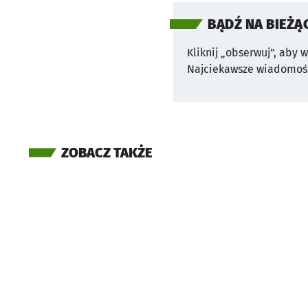
BĄDŹ NA BIEŻĄ
Kliknij „obserwuj”, aby 
Najciekawsze wiadomośc
ZOBACZ TAKŻE