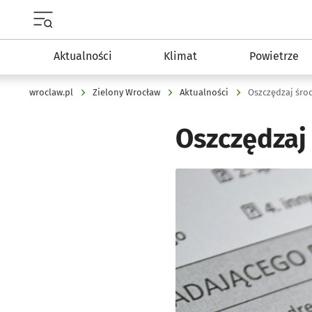
Menu główne portalu wroclaw.pl
Aktualności
Klimat
Powietrze
wroclaw.pl
Zielony Wrocław
Aktualności
Oszczędzaj śro
Oszczędzaj
Kliknij, aby powiększyć