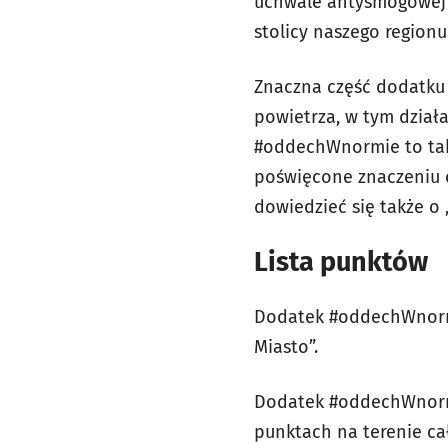
uchwale antysmogowej 
stolicy naszego regionu
Znaczna część dodatku
powietrza, w tym dzia
#oddechWnormie to takż
poświęcone znaczeniu c
dowiedzieć się także o
Lista punktów
Dodatek #oddechWnormie
Miasto”.
Dodatek #oddechWnormi
punktach na terenie cał