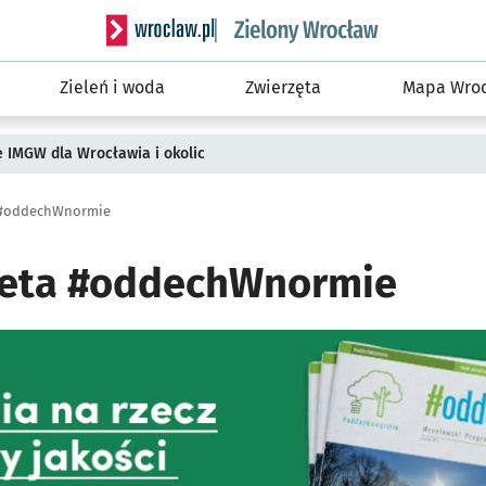
Serwis informacyjny wroclaw.pl podserwis: Śro
Zieleń i woda
Zwierzęta
Mapa Wroc
ie IMGW dla Wrocławia i okolic
a #oddechWnormie
azeta #oddechWnormie