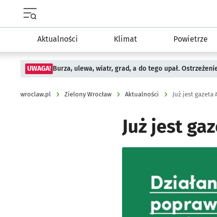
Menu główne portalu wroclaw.pl
Aktualności
Klimat
Powietrze
UWAGA!
Burza, ulewa, wiatr, grad, a do tego upał. Ostrzeżen
wroclaw.pl
Zielony Wrocław
Aktualności
Już jest gazet
Już jest g
Kliknij, aby powiększyć