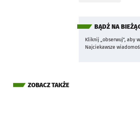
BĄDŹ NA BIEŻĄ
Kliknij „obserwuj”, aby 
Najciekawsze wiadomośc
ZOBACZ TAKŻE