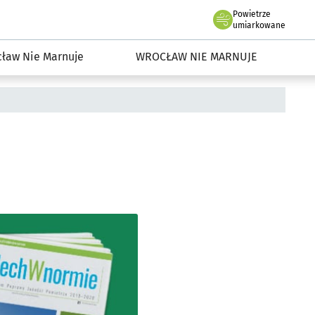
Powietrze
we Wrocławiu
dowisko we Wrocławiu
umiarkowane
ław Nie Marnuje
WROCŁAW NIE MARNUJE