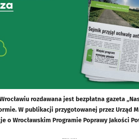
e Wrocławiu rozdawana jest bezpłatna gazeta „Nas
mie. W publikacji przygotowanej przez Urząd M
cje o Wrocławskim Programie Poprawy Jakości Po