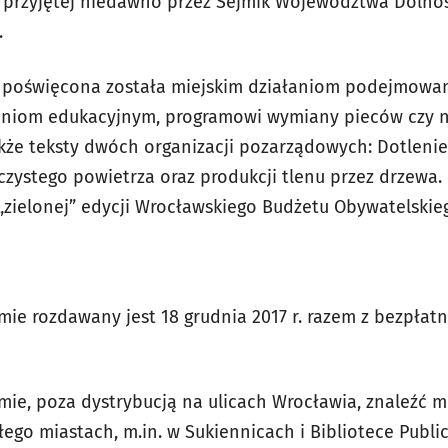
przyjętej niedawno przez Sejmik Województwa Dolnośl
.
 poświęcona została miejskim działaniom podejmowan
łaniom edukacyjnym, programowi wymiany pieców czy 
e teksty dwóch organizacji pozarządowych: Dotlenien
zystego powietrza oraz produkcji tlenu przez drzewa.
 „zielonej” edycji Wrocławskiego Budżetu Obywatelskie
 rozdawany jest 18 grudnia 2017 r. razem z bezpłatn
e, poza dystrybucją na ulicach Wrocławia, znaleźć 
ego miastach, m.in. w Sukiennicach i Bibliotece Public