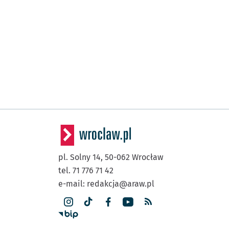
pl. Solny 14,
50-062
Wrocław
tel. 71 776 71 42
e-mail:
redakcja@araw.pl