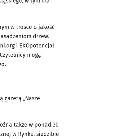
ąskiego, w tym dla
ym w trosce o jakość
nasadzeniom drzew.
i.org i EKOpotencjał
 Czytelnicy mogą
go.
ą gazetą „Nasze
można także w ponad 30
znej w Rynku, siedzibie