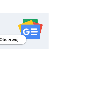
profil
google news
serwisu wroclaw.pl
Obserwuj