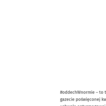
#oddechWnormie – to ty
gazecie poświęconej kw