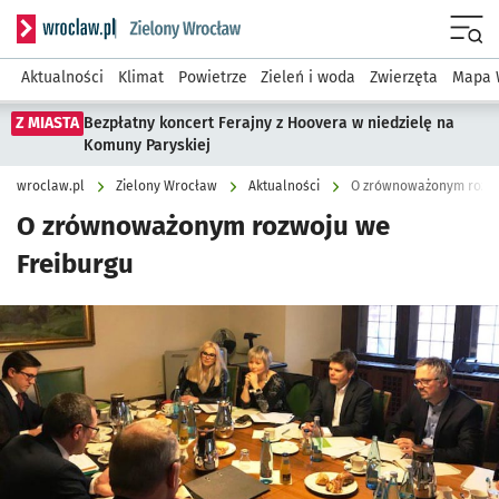
Serwis informacyjny wroclaw.pl podserwis: Środowisko we 
Menu
Aktualności
Klimat
Powietrze
Zieleń i woda
Zwierzęta
Mapa 
Z MIASTA
Bezpłatny koncert Ferajny z Hoovera w niedzielę na
Komuny Paryskiej
wroclaw.pl
Zielony Wrocław
Aktualności
O zrównoważonym rozwo
O zrównoważonym rozwoju we
Freiburgu
Kliknij, aby powiększyć