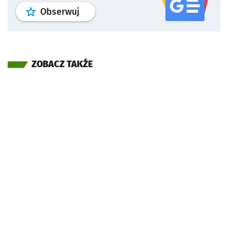
profil
google news
serwisu wroclaw
Obserwuj
ZOBACZ TAKŻE