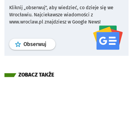
Kliknij „obserwuj”, aby wiedzieć, co dzieje się we
Wrocławiu.
Najciekawsze wiadomości z
www.wroclaw.pl znajdziesz w Google News!
profil
google news
serwisu wroclaw
Obserwuj
ZOBACZ TAKŻE