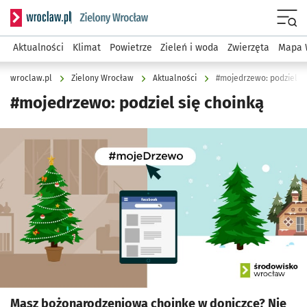
Serwis informacyjny wroclaw.pl podserwis: Środowisko we 
Menu
Aktualności
Klimat
Powietrze
Zieleń i woda
Zwierzęta
Mapa 
wroclaw.pl
Zielony Wrocław
Aktualności
#mojedrzewo: podziel si
#mojedrzewo: podziel się choinką
Kliknij, aby powiększyć
Masz bożonarodzeniową choinkę w doniczce? Nie