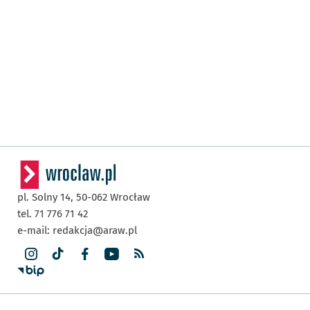
pl. Solny 14,
50-062
Wrocław
tel. 71 776 71 42
e-mail:
redakcja@araw.pl