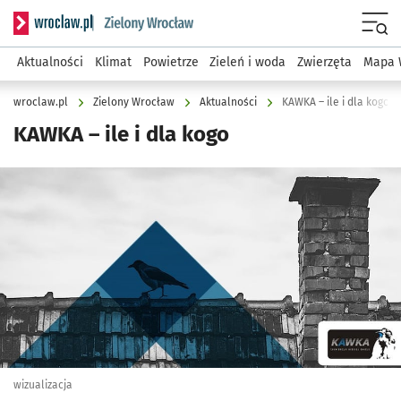
Serwis informacyjny wroclaw.pl podserwis: Środowisko we 
Menu
Aktualności
Klimat
Powietrze
Zieleń i woda
Zwierzęta
Mapa 
wroclaw.pl
Zielony Wrocław
Aktualności
KAWKA – ile i dla kogo
KAWKA – ile i dla kogo
Kliknij, aby powiększyć
wizualizacja