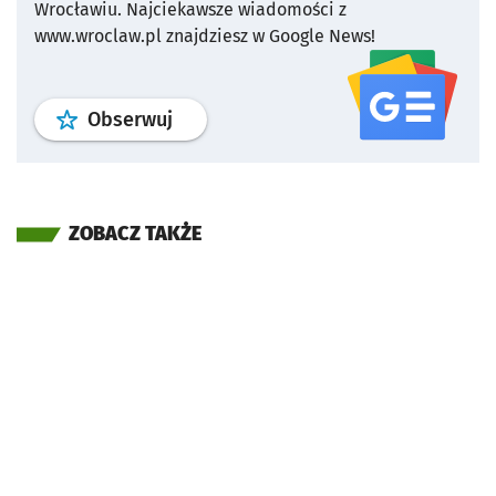
Wrocławiu.
Najciekawsze wiadomości z
www.wroclaw.pl znajdziesz w Google News!
profil
google news
serwisu wroclaw
Obserwuj
ZOBACZ TAKŻE