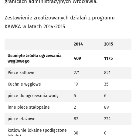
granicach administracyjnych Wrocławia.
Zestawienie zrealizowanych działań z programu
KAWKA w latach 2014-2015.
2014
2015
Usunięte źródła ogrzewania
409
1175
węglowego
Piece kaflowe
271
821
Kuchnie węglowe
19
35
piece do ogrzewania wody
5
6
inne piece stałopalne
2
89
piece etażowe
82
224
kotłownie lokalne (podłączone
30
0
lokale)