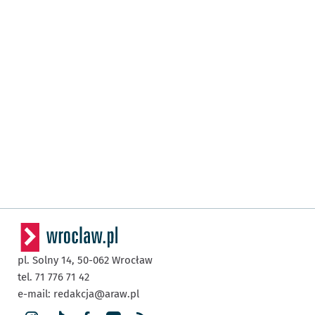
pl. Solny 14,
50-062
Wrocław
tel. 71 776 71 42
e-mail:
redakcja@araw.pl