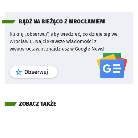
BĄDŹ NA BIEŻĄCO Z WROCŁAWIEM!
Kliknij „obserwuj”, aby wiedzieć, co dzieje się we
Wrocławiu.
Najciekawsze wiadomości z
www.wroclaw.pl znajdziesz w Google News!
profil
google news
serwisu wroclaw
Obserwuj
ZOBACZ TAKŻE