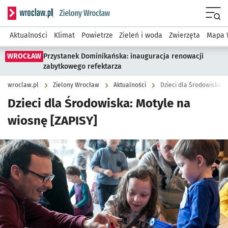
Serwis informacyjny wroclaw.pl podserwis: Środowisko we 
Menu
Aktualności
Klimat
Powietrze
Zieleń i woda
Zwierzęta
Mapa 
WROCŁAW
Przystanek Dominikańska: inauguracja renowacji
zabytkowego refektarza
wroclaw.pl
Zielony Wrocław
Aktualności
Dzieci dla Środowiska: 
Dzieci dla Środowiska: Motyle na
wiosnę [ZAPISY]
Kliknij, aby powiększyć