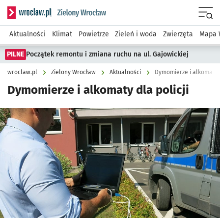
Serwis informacyjny wroclaw.pl podserwis: Środowisko we 
Menu
Aktualności
Klimat
Powietrze
Zieleń i woda
Zwierzęta
Mapa 
PILNE
Początek remontu i zmiana ruchu na ul. Gajowickiej
wroclaw.pl
Zielony Wrocław
Aktualności
Dymomierze i alkomaty d
Dymomierze i alkomaty dla policji
Kliknij, aby powiększyć