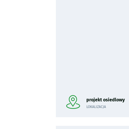
Pominięto mapę i przeniesiono 
projekt osiedlowy
LOKALIZACJA