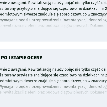
nie z uwagami. Rewitalizacją należy objąć nie tylko część dzia
że tereny przyległe znajdujące się częściowo na działkach nr 2
zedmiotowym skwerze znajduje się sporo drzew, co w znacząc
 Wymagane będzie przeprowadzenie inwentaryzacji dendrologi
 rewitalizacji zieleni oraz budowa ciągów pieszych. Dokumen
alizacje i liczbę poszczególnych elementów. Zakres przyjęty 
ów siedliskowych zieleni,
O I ETAPIE OCENY
adowymi,
nie z uwagami. Rewitalizacją należy objąć nie tylko część dzia
estycji wynosi 600 000 zł. Ostateczny zakres projektu zostanie
że tereny przyległe znajdujące się częściowo na działkach nr 2
ia dokumentacji projektowej przy uwzględnieniu aktualnego 
zedmiotowym skwerze znajduje się sporo drzew, co w znacząc
nie przeglądu zgłoszonych projektów w celu sprawdzenia cz
 Wymagane będzie przeprowadzenie inwentaryzacji dendrologi
odobnym zakresie. Inwestycja będzie musiała być zrealizowan
 rewitalizacji zieleni oraz budowa ciągów pieszych. Dokumen
rsalnego. Na etapie opracowania dokumentacji projektowej k
alizacje i liczbę poszczególnych elementów. Zakres przyjęty 
tanowień/decyzji konserwatorskich Dolnośląskiego Wojewódzk
 treść może mieć istotny wpływ na ostateczny kształt projekt