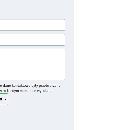
e dane kontaktowe były przetwarzane
być w każdym momencie wycofana
treść zgody
ń