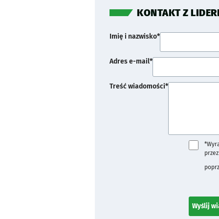
KONTAKT Z LIDER
Imię i nazwisko*
Adres e-mail*
Treść wiadomości*
*Wyr
prze
poprz
Wyślij w