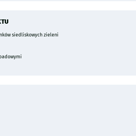
KTU
nków siedliskowych zieleni
opadowymi