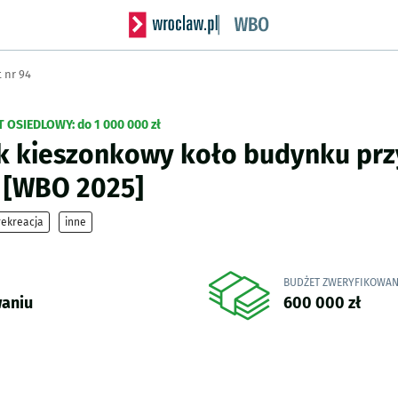
Serwis informacyjny wroclaw.pl podserwis: Wro
 nr 94
T OSIEDLOWY:
do 1 000 000 zł
k kieszonkowy koło budynku przy
9
[WBO 2025]
rekreacja
inne
BUDŻET ZWERYFIKOWA
waniu
600 000 zł