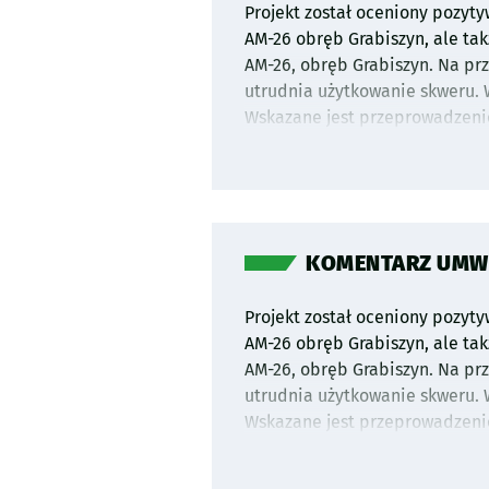
Projekt został oceniony pozytyw
AM-26 obręb Grabiszyn, ale tak
AM-26, obręb Grabiszyn. Na pr
utrudnia użytkowanie skweru.
Wskazane jest przeprowadzenie
projektowa wskaże dokładne lok
obejmuje:
- pielęgnację i poprawę warunk
- ciągi piesze,
- oświetlenie terenu,
KOMENTARZ UMW P
- gospodarowanie wodami op
- ławki i kubły na śmieci.
Projekt został oceniony pozytyw
Szacunkowy koszt realizacji inw
AM-26 obręb Grabiszyn, ale tak
Liderem na etapie sporządzan
AM-26, obręb Grabiszyn. Na pr
Rekomendujemy Liderom dokona
utrudnia użytkowanie skweru.
zgłoszono innych wniosków o p
Wskazane jest przeprowadzenie
zasadami projektowania uniwe
projektowa wskaże dokładne lok
będzie uzyskanie zaleceń/pos
obejmuje:
Konserwatora Zabytków, których