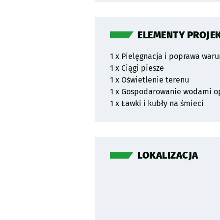
ELEMENTY PROJE
1 x Pielęgnacja i poprawa waru
1 x Ciągi piesze
1 x Oświetlenie terenu
1 x Gospodarowanie wodami 
1 x Ławki i kubły na śmieci
LOKALIZACJA
Pomiń mapę