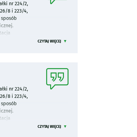
łki nr 224/2,
26/8 i 223/4,
y sposób
cznej.
tacja
do realizacji
CZYTAJ WIĘCEJ
łki nr 224/2,
 ustalony z
26/8 i 223/4,
poziomu cen.
y sposób
y nie
cznej.
a zgodnie z
tacja
onieczne
do realizacji
CZYTAJ WIĘCEJ
iego
u.