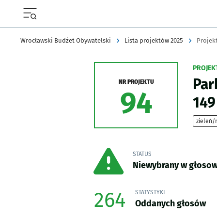
Menu główne portalu wroclaw.pl
Wrocławski Budżet Obywatelski
Lista projektów 2025
Projekt
PROJEK
Par
NR PROJEKTU
94
14
zieleń/
STATUS
Niewybrany w głoso
264
STATYSTYKI
Oddanych głosów