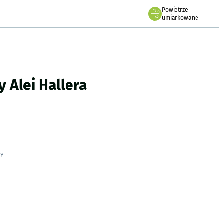
Powietrze
we Wrocławiu
umiarkowane
cławski Budżet Obywatelski
 Alei Hallera
NY