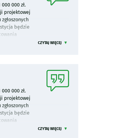
 000 000 zł.
i projektowej
 zgłoszonych
stycja będzie
acowania
watorskich
CZYTAJ WIĘCEJ
yw na
e: 11, 210.
 000 000 zł.
i projektowej
 zgłoszonych
stycja będzie
acowania
watorskich
CZYTAJ WIĘCEJ
yw na