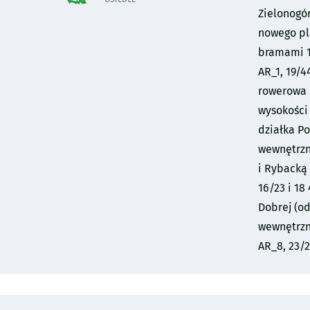
Zielonogór
nowego pl
bramami 1-
AR_1, 19/4
rowerowa p
wysokości
działka Po
wewnętrzn
i Rybacką 
16/23 i 18
Dobrej (od
wewnętrzne
AR_8, 23/