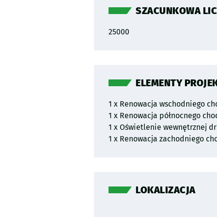
SZACUNKOWA LIC
25000
ELEMENTY PROJE
1 x Renowacja wschodniego cho
1 x Renowacja północnego chodn
1 x Oświetlenie wewnętrznej d
1 x Renowacja zachodniego cho
LOKALIZACJA
Pomiń mapę