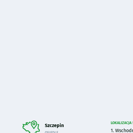
LOKALIZACJA
do sekcji poniżej.
Szczepin
1. Wschodn
OSIEDLE