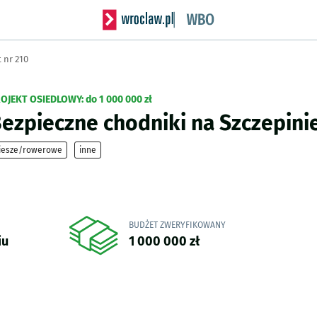
Serwis informacyjny wroclaw.pl podserwis: Wro
 nr 210
OJEKT OSIEDLOWY:
do 1 000 000 zł
ezpieczne chodniki na Szczepini
iesze/rowerowe
inne
BUDŻET ZWERYFIKOWANY
iu
1 000 000 zł