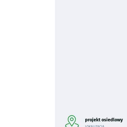
Pominięto mapę i przeniesiono 
projekt osiedlowy
LOKALIZACJA