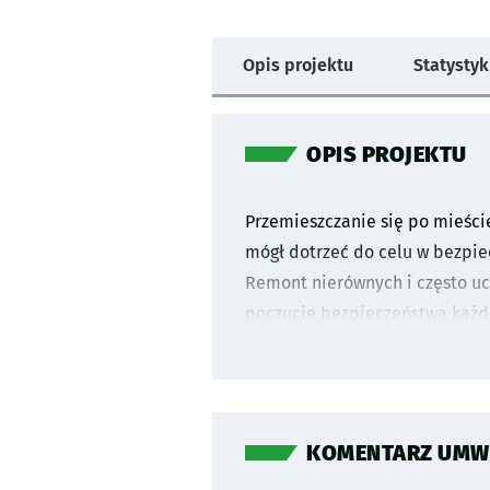
Na
Opis projektu
Statysty
skróty:
OPIS PROJEKTU
Przemieszczanie się po mieści
mógł dotrzeć do celu w bezpie
Remont nierównych i często uc
poczucie bezpieczeństwa każde
KOMENTARZ UMW P