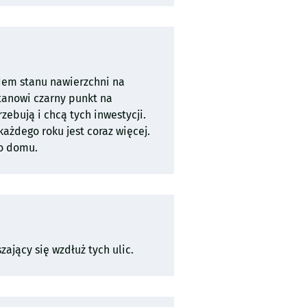
e: 11, 210.
ędem stanu nawierzchni na
tanowi czarny punkt na
ebują i chcą tych inwestycji.
ażdego roku jest coraz więcej.
go domu.
zający się wzdłuż tych ulic.