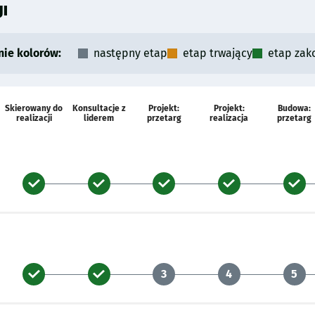
JI
nie kolorów:
następny etap
etap trwający
etap zak
Skierowany do
Konsultacje z
Projekt:
Projekt:
Budowa:
realizacji
liderem
przetarg
realizacja
przetarg
3
4
5