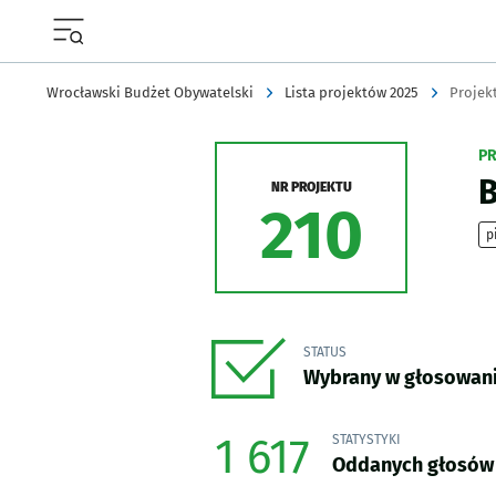
Menu główne portalu wroclaw.pl
Wrocławski Budżet Obywatelski
Lista projektów 2025
Projekt
PR
B
NR PROJEKTU
210
p
STATUS
Wybrany w głosowan
1 617
STATYSTYKI
Oddanych głosów