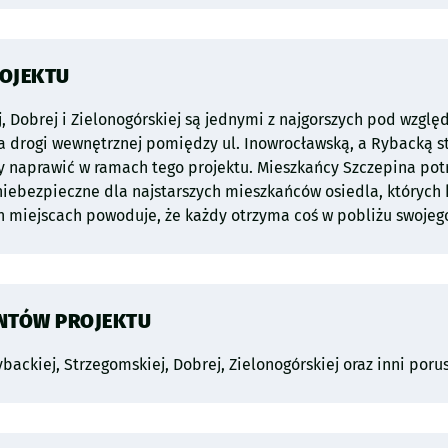
rojekty o zbliżonym według Urzędu Miejskiego Wrocławia zakresi
ROJEKTU
j, Dobrej i Zielonogórskiej są jednymi z najgorszych pod wzgl
ia drogi wewnętrznej pomiędzy ul. Inowrocławską, a Rybacką s
 naprawić w ramach tego projektu. Mieszkańcy Szczepina potrz
niebezpieczne dla najstarszych mieszkańców osiedla, których k
ch miejscach powoduje, że każdy otrzyma coś w pobliżu swoje
ENTÓW PROJEKTU
ackiej, Strzegomskiej, Dobrej, Zielonogórskiej oraz inni porus