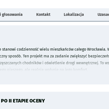
ki głosowania
Kontakt
Lokalizacja
Uzasa
e stanowi codzienność wielu mieszkańców całego Wrocławia. W
czny sposób. Ten projekt ma za zadanie zwiększyć bezpieczeń
zęszczanych chodników i oświetlenie drogi wewnętrznej. To ws
go pieszego, ale realnie wpłynie na jego komfort.
O II ETAPIE OCENY