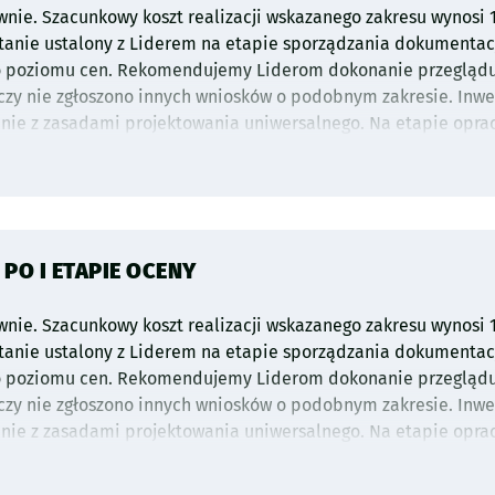
wnie. Szacunkowy koszt realizacji wskazanego zakresu wynosi 1
stanie ustalony z Liderem na etapie sporządzania dokumentacj
o poziomu cen. Rekomendujemy Liderom dokonanie przeglądu
czy nie zgłoszono innych wniosków o podobnym zakresie. Inwe
dnie z zasadami projektowania uniwersalnego. Na etapie opr
ieczne będzie uzyskanie zaleceń/postanowień/decyzji konser
Konserwatora Zabytków, których treść może mieć istotny wpł
rojekty o zbliżonym według Urzędu Miejskiego Wrocławia zakresi
O I ETAPIE OCENY
wnie. Szacunkowy koszt realizacji wskazanego zakresu wynosi 1
stanie ustalony z Liderem na etapie sporządzania dokumentacj
o poziomu cen. Rekomendujemy Liderom dokonanie przeglądu
czy nie zgłoszono innych wniosków o podobnym zakresie. Inwe
dnie z zasadami projektowania uniwersalnego. Na etapie opr
ieczne będzie uzyskanie zaleceń/postanowień/decyzji konser
Konserwatora Zabytków, których treść może mieć istotny wpł