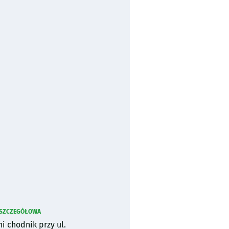
 SZCZEGÓŁOWA
i chodnik przy ul.