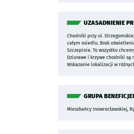
ostateczny kształt projektu. P
UZASADNIENIE P
Chodniki przy ul. Strzegomskie
całym osiedlu. Brak oświetlen
Szczepinie. To wszystko chcemy
Dziurawe i krzywe chodniki są 
Wskazanie lokalizacji w różny
GRUPA BENEFICJ
Mieszkańcy Inowrocławskiej, Ryb