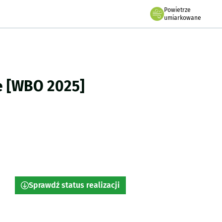
Powietrze
we Wrocławiu
umiarkowane
cławski Budżet Obywatelski
e
[WBO 2025]
Sprawdź status realizacji