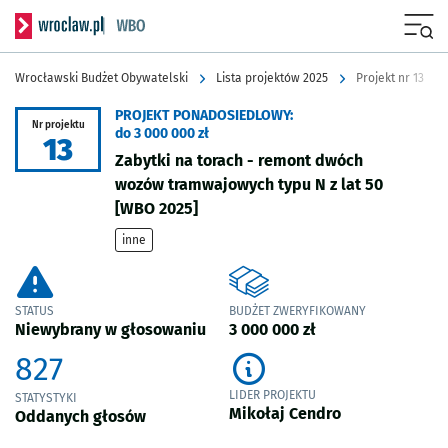
Serwis informacyjny wroclaw.pl podserwis: Wrocławski Budżet Obyw
Menu
Wrocławski Budżet Obywatelski
Lista projektów 2025
Projekt nr 13
PROJEKT PONADOSIEDLOWY:
Nr projektu
do 3 000 000 zł
13
Zabytki na torach - remont dwóch
wozów tramwajowych typu N z lat 50
[WBO 2025]
inne
STATUS
BUDŻET ZWERYFIKOWANY
Niewybrany w głosowaniu
3 000 000 zł
827
LIDER PROJEKTU
STATYSTYKI
Mikołaj Cendro
Oddanych głosów