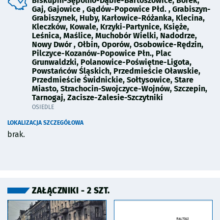
Biskupin-Sępolno-Dąbie-Bartoszowice, Borek,
Gaj, Gajowice , Gądów-Popowice Płd. , Grabiszyn-
Grabiszynek, Huby, Karłowice-Różanka, Klecina,
Kleczków, Kowale, Krzyki-Partynice, Księże,
Leśnica, Maślice, Muchobór Wielki, Nadodrze,
Nowy Dwór , Ołbin, Oporów, Osobowice-Rędzin,
Pilczyce-Kozanów-Popowice Płn., Plac
Grunwaldzki, Polanowice-Poświętne-Ligota,
Powstańców Śląskich, Przedmieście Oławskie,
Przedmieście Świdnickie, Sołtysowice, Stare
Miasto, Strachocin-Swojczyce-Wojnów, Szczepin,
Tarnogaj, Zacisze-Zalesie-Szczytniki
OSIEDLE
LOKALIZACJA SZCZEGÓŁOWA
brak.
ZAŁĄCZNIKI - 2 SZT.