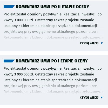
uzyskają charakterystyczne dla lat 50. czerwone malowanie.
KOMENTARZ UMW PO II ETAPIE OCENY
Drzwi będą otwierane ręcznie, a skład będzie mógł kursować
Projekt został oceniony pozytywnie. Realizacja inwestycji do
dwukierunkowo. Planowane jest zamontowanie dawno
kwoty 3 000 000 zł. Ostateczny zakres projektu zostanie
niewidzianego we Wrocławiu pantografu skrzynkowego. W
ustalony z Liderem na etapie sporządzania dokumentacji
środku będą drewniane podłoga i siedzenia. Docelowo
projektowej przy uwzględnieniu aktualnego poziomu cen.
wagony będą przeznaczone do kursowania na zabytkowej
Rekomendujemy Liderom dokonanie przeglądu zgłoszonych
linii tramwajowej, która wzbogaca ofertę turystyczną miasta.
projektów w celu sprawdzenia czy nie zgłoszono innych
CZYTAJ WIĘCEJ
Jak za dawnych lat pasażerów obsługiwać będzie konduktor.
wniosków o podobnym zakresie. Inwestycja będzie musiała
być zrealizowana zgodnie z zasadami projektowania
uniwersalnego. Załączniki mają charakter wyłącznie
KOMENTARZ UMW PO I ETAPIE OCENY
pomocniczy, a w przypadku rozbieżności między opisem
Projekt został oceniony pozytywnie. Realizacja inwestycji do
projektu, a załącznikiem, decydujący jest opis projektu.
kwoty 3 000 000 zł. Ostateczny zakres projektu zostanie
ustalony z Liderem na etapie sporządzania dokumentacji
projektowej przy uwzględnieniu aktualnego poziomu cen.
Rekomendujemy Liderom dokonanie przeglądu zgłoszonych
projektów w celu sprawdzenia czy nie zgłoszono innych
CZYTAJ WIĘCEJ
wniosków o podobnym zakresie. Inwestycja będzie musiała