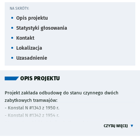
NA SKRÓTY:
Opis projektu
Statystyki głosowania
Kontakt
Lokalizacja
Uzasadnienie
OPIS PROJEKTU
Projekt zakłada odbudowę do stanu czynnego dwóch
zabytkowych tramwajów:
- Konstal N #1343 z 1950 r.
- Konstal N #1342 z 1954 r.
We wrocławskiej kolekcji zabytkowych tramwajów jak dotąd
CZYTAJ WIĘCEJ
brakuje jednych z najpopularniejszych pojazdów - tramwaju
typu "N" w wersji fabrycznej wraz z doczepą. Obydwa pojazdy