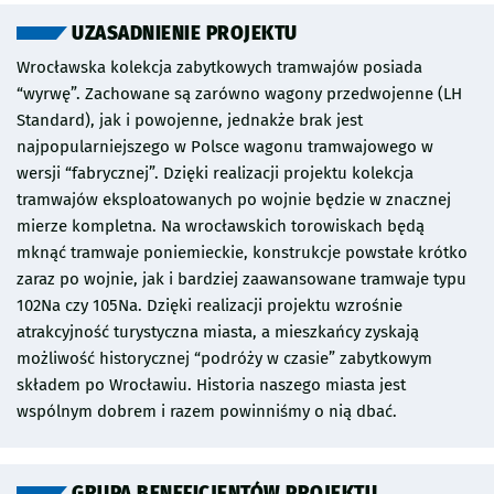
być zrealizowana zgodnie z zasadami projektowania
uniwersalnego. Załączniki mają charakter wyłącznie
UZASADNIENIE PROJEKTU
pomocniczy, a w przypadku rozbieżności między opisem
Wrocławska kolekcja zabytkowych tramwajów posiada
projektu, a załącznikiem, decydujący jest opis projektu.
“wyrwę”. Zachowane są zarówno wagony przedwojenne (LH
Standard), jak i powojenne, jednakże brak jest
najpopularniejszego w Polsce wagonu tramwajowego w
wersji “fabrycznej”. Dzięki realizacji projektu kolekcja
tramwajów eksploatowanych po wojnie będzie w znacznej
mierze kompletna. Na wrocławskich torowiskach będą
mknąć tramwaje poniemieckie, konstrukcje powstałe krótko
zaraz po wojnie, jak i bardziej zaawansowane tramwaje typu
102Na czy 105Na. Dzięki realizacji projektu wzrośnie
atrakcyjność turystyczna miasta, a mieszkańcy zyskają
możliwość historycznej “podróży w czasie” zabytkowym
składem po Wrocławiu. Historia naszego miasta jest
wspólnym dobrem i razem powinniśmy o nią dbać.
GRUPA BENEFICJENTÓW PROJEKTU