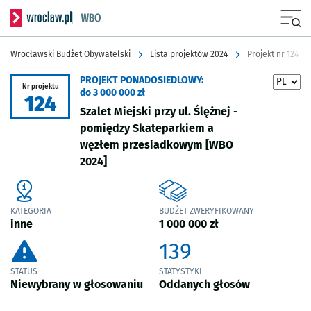
Serwis informacyjny wroclaw.pl podserwis: Wrocławski Budżet Obyw
Menu
Wrocławski Budżet Obywatelski
Lista projektów 2024
Projekt nr 124
PROJEKT PONADOSIEDLOWY:
Nr projektu
do 3 000 000 zł
124
Szalet Miejski przy ul. Ślężnej -
pomiędzy Skateparkiem a
węzłem przesiadkowym
[WBO
2024]
KATEGORIA
BUDŻET ZWERYFIKOWANY
inne
1 000 000 zł
139
STATUS
STATYSTYKI
Niewybrany w głosowaniu
Oddanych głosów