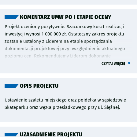
zgłoszono innych wniosków o podobnym zakresie.
Inwestycja będzie musiała być zrealizowana zgodnie z
zasadami projektowania uniwersalnego.
KOMENTARZ UMW PO I ETAPIE OCENY
Projekt oceniony pozytywnie. Szacunkowy koszt realizacji
inwestycji wynosi 1 000 000 zł. Ostateczny zakres projektu
zostanie ustalony z Liderem na etapie sporządzania
dokumentacji projektowej przy uwzględnieniu aktualnego
poziomu cen. Rekomendujemy Liderom dokonanie
przeglądu zgłoszonych projektów w celu sprawdzenia czy nie
CZYTAJ WIĘCEJ
zgłoszono innych wniosków o podobnym zakresie.
Inwestycja będzie musiała być zrealizowana zgodnie z
zasadami projektowania uniwersalnego.
OPIS PROJEKTU
Ustawienie szaletu miejskiego oraz poidełka w sąsiedztwie
Skateparku oraz węzła przesiadkowego przy ul. Ślężnej.
UZASADNIENIE PROJEKTU