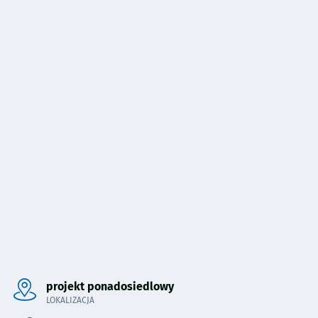
Pominięto mapę i przeniesiono do sekcji poniżej.
projekt ponadosiedlowy
LOKALIZACJA