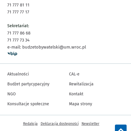
71 777 81 11
71 777 77 17
Sekretariat:
71 777 86 68
71 777 73 34
e-mail:
budzetobywatelski@um.wroc.pl
Aktualności
CAL-e
Budżet partycypacyjny
Rewitalizacja
NGO
Kontakt
Konsultacje społeczne
Mapa strony
Inne informacje
Redakcja
Deklaracja dostępności
Newsletter
Wrócz