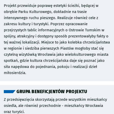
etapie opracowania dokumentacji projektowej konieczne
miłosierdzie. Wybrane z nich powiązane będą z konkretnym
Projekt przewiduje poprawę estetyki ścieżki, będącej w
będzie uzyskanie zaleceń/postanowień/decyzji
wydarzeniem historycznymi czy dorobkiem kultury
obrębie Parku Kulturowego, dokładnie na trasie
konserwatorskich Dolnośląskiego Wojewódzkiego
chrześcijańskiej.
intensywnego ruchu pieszego. Realizuje również cele z
Konserwatora Zabytków, których treść może mieć istotny
zakresu kultury i turystyki. Poprzez opracowanie
wpływ na ostateczny kształt projektu. Projekty o zbliżonym
przejrzystych tablic informacyjnych o Ostrowie Tumskim w
według Urzędu Miejskiego Wrocławia zakresie: 148 i 149.
spójny, atrakcyjny i dostępny sposób prezentowałyby fakty o
tej ważnej lokalizacji. Miejsce to jako kolebka chrześcijaństwa
w regionie i siedziba pierwszych Piastów mogłoby stać się
czytelną wizytówką Wrocławia jako wielokulturowego miasta
spotkań, gdzie kultura chrześcijańska daje się poznać jako
siła napędowa do pojednania, pokoju i realizacji dzieł
miłosierdzia.
GRUPA BENEFICJENTÓW PROJEKTU
Z przedsięwzięcia skorzystają przede wszystkim mieszkańcy
osiedla, ale również przechodnie - mieszkańcy Wrocławia
oraz turyści.