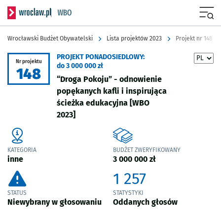
Serwis informacyjny wroclaw.pl podserwis: Wrocławski Budżet Obyw
Menu
Wrocławski Budżet Obywatelski
Lista projektów 2023
Projekt nr 148
PROJEKT PONADOSIEDLOWY:
Nr projektu
do 3 000 000 zł
148
“Droga Pokoju” - odnowienie
popękanych kafli i inspirująca
ścieżka edukacyjna
[WBO
2023]
KATEGORIA
BUDŻET ZWERYFIKOWANY
inne
3 000 000 zł
1 257
STATUS
STATYSTYKI
Niewybrany w głosowaniu
Oddanych głosów