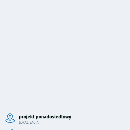
Pominięto mapę i przeniesiono do sekcji poniżej.
projekt ponadosiedlowy
LOKALIZACJA