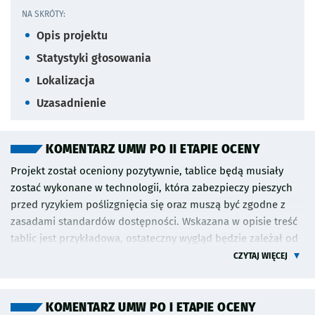
NA SKRÓTY:
Opis projektu
Statystyki głosowania
Lokalizacja
Uzasadnienie
KOMENTARZ UMW PO II ETAPIE OCENY
Projekt został oceniony pozytywnie, tablice będą musiały
zostać wykonane w technologii, która zabezpieczy pieszych
przed ryzykiem poślizgnięcia się oraz muszą być zgodne z
zasadami standardów dostępności. Wskazana w opisie treść
tablic jest przykładowa, ostateczny wygląd będzie zależał od
technologii wykonania i zostanie ustalona z Liderem na
CZYTAJ WIĘCEJ
etapie realizacji. Szacunkowy koszt realizacji inwestycji
wynosi 3 000 000 zł. Ostateczny zakres projektu zostanie
ustalony z Liderem na etapie sporządzania dokumentacji
KOMENTARZ UMW PO I ETAPIE OCENY