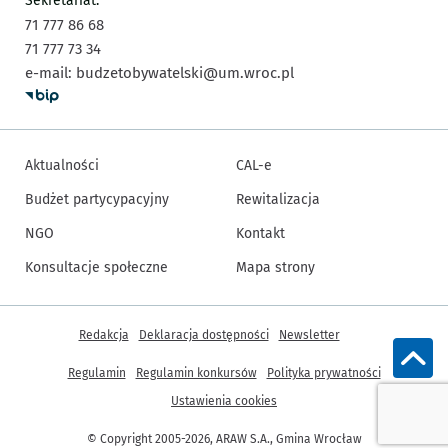
Sekretariat:
71 777 86 68
71 777 73 34
e-mail:
budzetobywatelski@um.wroc.pl
Aktualności
CAL-e
Budżet partycypacyjny
Rewitalizacja
NGO
Kontakt
Konsultacje społeczne
Mapa strony
Inne informacje
Redakcja
Deklaracja dostępności
Newsletter
Wrócz
Regulamin
Regulamin konkursów
Polityka prywatności
Ustawienia cookies
© Copyright 2005-2026, ARAW S.A., Gmina Wrocław