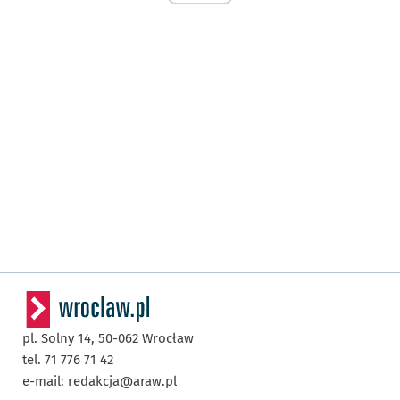
pl. Solny 14,
50-062
Wrocław
tel. 71 776 71 42
e-mail:
redakcja@araw.pl