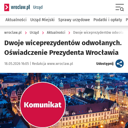
Serwis informacyjny wroclaw.pl podserwis: Urząd
Menu
Aktualności
Urząd Miejski
Sprawy urzędowe
Podatki i opłaty
P
wroclaw.pl
Urząd
Aktualności
Dwoje wiceprezydentów odwołanyc
Dwoje wiceprezydentów odwołanych.
Oświadczenie Prezydenta Wrocławia
Data publikacji:
Autor:
artykuł
18.05.2026 16:05 |
Redakcja www.wroclaw.pl
Udostępnij
Kliknij, aby powiększyć