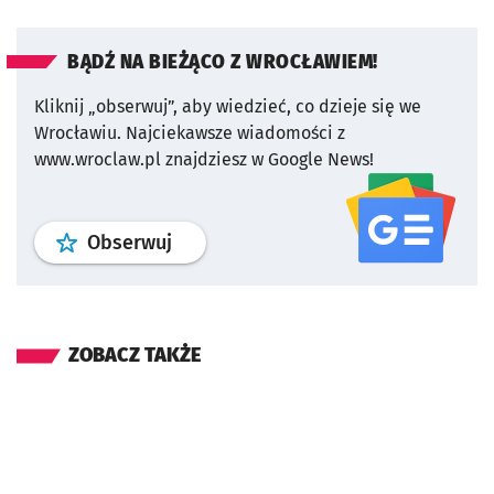
BĄDŹ NA BIEŻĄCO Z WROCŁAWIEM!
Kliknij „obserwuj”, aby wiedzieć, co dzieje się we
Wrocławiu.
Najciekawsze wiadomości z
www.wroclaw.pl znajdziesz w Google News!
profil
google news
serwisu wroclaw
Obserwuj
ZOBACZ TAKŻE