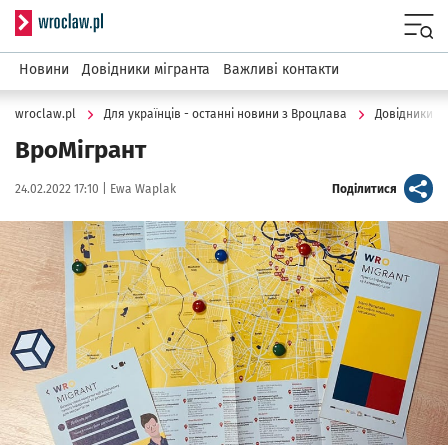
Serwis informacyjny wroclaw.pl
Menu
Новини
Довідники мігранта
Важливі контакти
wroclaw.pl
Для українців - останні новини з Вроцлава
Довідники м
ВроМігрант
Data publikacji:
Autor:
artykuł
24.02.2022 17:10 |
Ewa Waplak
Поділитися
Kliknij, aby powiększyć