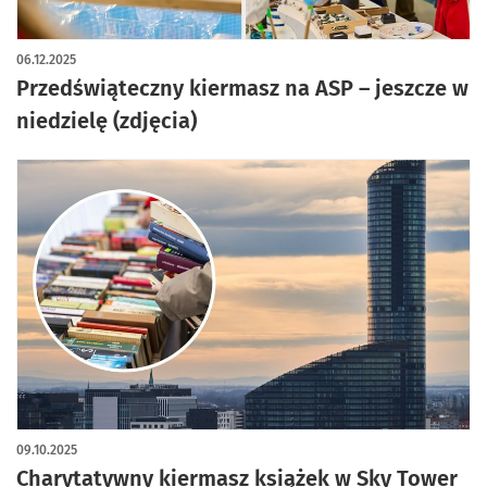
artykuł z galerią zdjęć
06.12.2025
Przedświąteczny kiermasz na ASP – jeszcze w
niedzielę (zdjęcia)
09.10.2025
Charytatywny kiermasz książek w Sky Tower