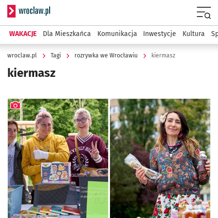
Serwis informacyjny wroclaw.pl
Menu
WAKACJE
Dla Mieszkańca
Komunikacja
Inwestycje
Kultura
Sp
wroclaw.pl
Tagi
rozrywka we Wrocławiu
kiermasz
kiermasz