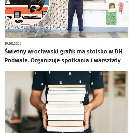
artykuł z galerią zdjęć
19.08.2025
Świetny wrocławski grafik ma stoisko w DH
Podwale. Organizuje spotkania i warsztaty