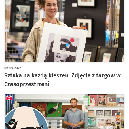
artykuł z galerią zdjęć
06.09.2025
Sztuka na każdą kieszeń. Zdjęcia z targów w
Czasoprzestrzeni