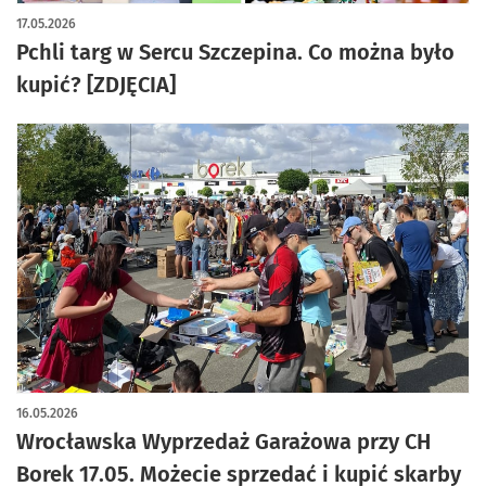
artykuł z galerią zdjęć
17.05.2026
Pchli targ w Sercu Szczepina. Co można było
kupić? [ZDJĘCIA]
16.05.2026
Wrocławska Wyprzedaż Garażowa przy CH
Borek 17.05. Możecie sprzedać i kupić skarby