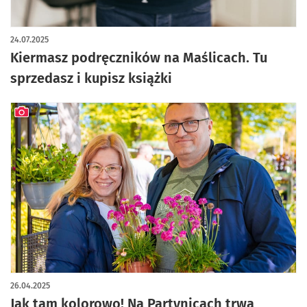
24.07.2025
Kiermasz podręczników na Maślicach. Tu
sprzedasz i kupisz książki
artykuł z galerią zdjęć
26.04.2025
Jak tam kolorowo! Na Partynicach trwa