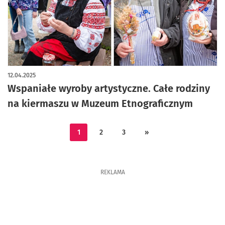
artykuł z galerią zdjęć
12.04.2025
Wspaniałe wyroby artystyczne. Całe rodziny
na kiermaszu w Muzeum Etnograficznym
1
2
3
»
REKLAMA