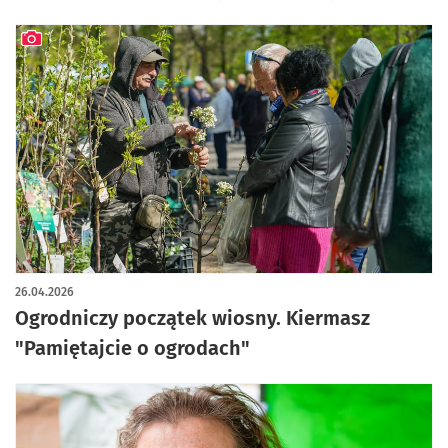
artykuł z galerią zdjęć
26.04.2026
Ogrodniczy początek wiosny. Kiermasz
"Pamiętajcie o ogrodach"