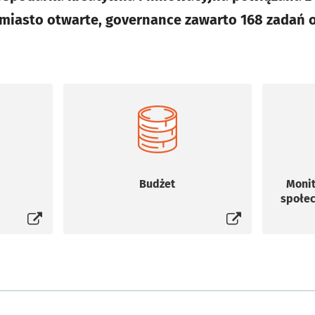
miasto otwarte, governance zawarto 168 zadań o
Budżet
Monit
się w nowej karcie
Otworzy się w nowej karcie
społec