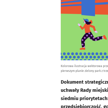
Kolorowa ilustracja wektorowa prz
pierwszym planie zielony park z trz
Dokument strategiczn
uchwały Rady miejskie
siedmiu priorytetach
przedsiębiorczość, g