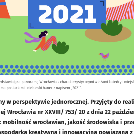
edstawiająca panoramę Wrocławia z charakterystycznymi wieżami katedry i miejsk
ema postaciami i niebieski baner z napisem „2021".
y w perspektywie jednorocznej. Przyjęty do real
j Wrocławia nr XXVIII/ 753/ 20 z dnia 22 paździe
: mobilność wrocławian, jakość środowiska i prze
ospodarka kreatywna i innowacyjna powiązana z 