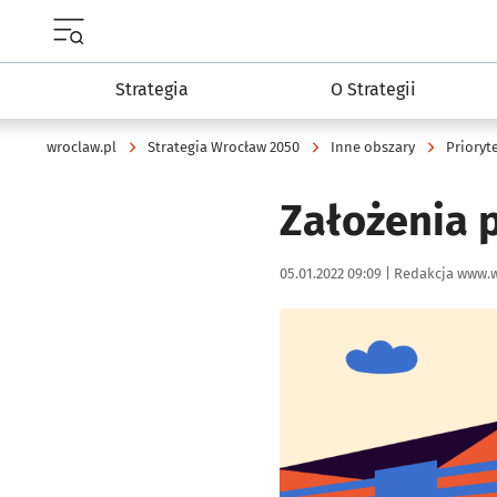
Menu główne portalu wroclaw.pl
Strategia
O Strategii
wroclaw.pl
Strategia Wrocław 2050
Inne obszary
Prioryt
Założenia 
Data publikacji:
Autor:
05.01.2022 09:09 |
Redakcja www.w
Kliknij, aby powiększyć