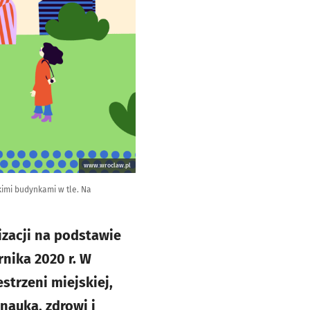
www.wroclaw.pl
imi budynkami w tle. Na
izacji na podstawie
rnika 2020 r. W
strzeni miejskiej,
nauką, zdrowi i