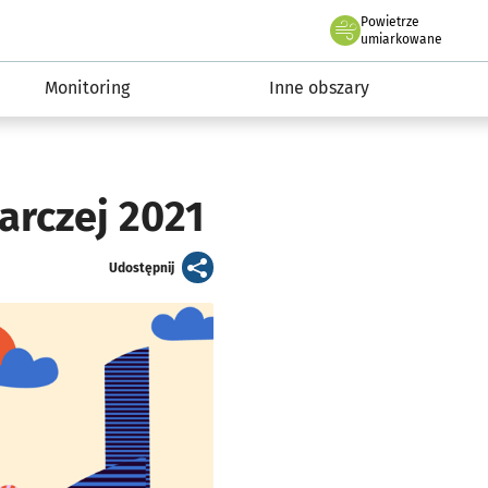
Powietrze
we Wrocławiu
ia Wrocław 2050
umiarkowane
Monitoring
Inne obszary
arczej 2021
artykuł
Udostępnij