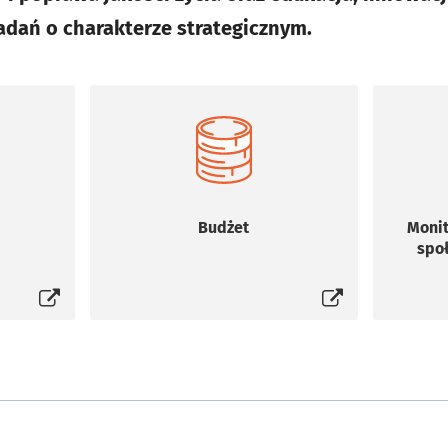
adań o charakterze strategicznym.
Budżet
Monit
się w nowej karcie
Otworzy się w nowej karcie
spo