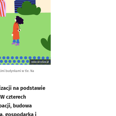
www.wroclaw.pl
imi budynkami w tle. Na
izacji na podstawie
 W czterech
pacji, budowa
a, gospodarka i