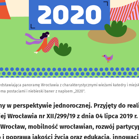
edstawiająca panoramę Wrocławia z charakterystycznymi wieżami katedry i miejsk
ema postaciami i niebieski baner z napisem „2020".
y w perspektywie jednorocznej. Przyjęty do real
j Wrocławia nr XII/299/19 z dnia 04 lipca 2019 r.
y Wrocław, mobilność wrocławian, rozwój partycy
 i poprawa jakości życia oraz edukacja, innowacj