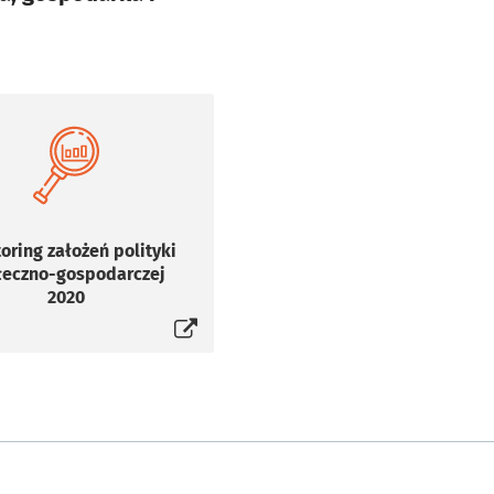
oring założeń polityki
łeczno-gospodarczej
2020
Otworzy się w nowej karcie