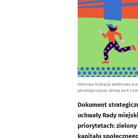
Kolorowa ilustracja wektorowa prz
pierwszym planie zielony park z trz
Dokument strategiczn
uchwały Rady miejskie
priorytetach: zielon
kapitału społecznego