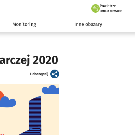
Powietrze
we Wrocławiu
ia Wrocław 2050
umiarkowane
Monitoring
Inne obszary
arczej 2020
artykuł
Udostępnij