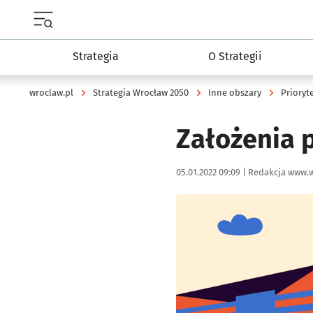
Menu główne portalu wroclaw.pl
Strategia
O Strategii
wroclaw.pl
Strategia Wrocław 2050
Inne obszary
Prioryt
Założenia 
Data publikacji:
Autor:
05.01.2022 09:09 |
Redakcja www.w
Kliknij, aby powiększyć