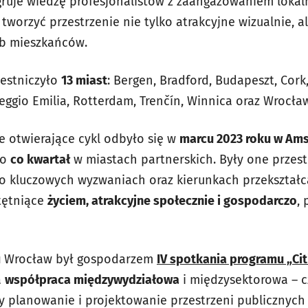
gruje wiedzę profesjonalistów z zaangażowaniem lokal
worzyć przestrzenie nie tylko atrakcyjne wizualnie, a
b mieszkańców.
zestniczyło
13 miast
: Bergen, Bradford, Budapeszt, Cork
Reggio Emilia, Rotterdam, Trenčín, Winnica oraz Wrocła
e otwierające cykl odbyło się w
marcu 2023 roku w Am
no
co kwartał
w miastach partnerskich. Były one przes
 o kluczowych wyzwaniach oraz kierunkach przekształc
tętniące
życiem, atrakcyjne społecznie i gospodarczo
,
u
Wrocław był gospodarzem
IV spotkania programu „Cit
a
współpraca międzywydziałowa
i międzysektorowa – cz
by planowanie i projektowanie przestrzeni publicznych