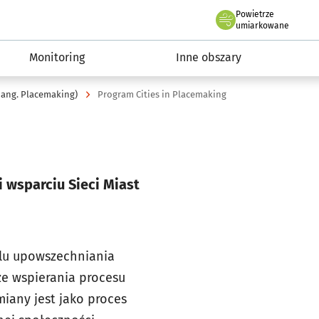
Powietrze
we Wrocławiu
ia Wrocław 2050
umiarkowane
Monitoring
Inne obszary
 ang. Placemaking)
Program Cities in Placemaking
 wsparciu Sieci Miast
elu upowszechniania
że wspierania procesu
iany jest jako proces