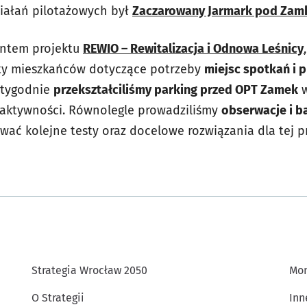
iałań pilotażowych był
Zaczarowany Jarmark pod Zamk
entem projektu
REWIO – Rewitalizacja i Odnowa Leśnicy
ty mieszkańców dotyczące potrzeby
miejsc spotkań i p
 tygodnie
przekształciliśmy parking przed OPT Zamek
w
 aktywności. Równolegle prowadziliśmy
obserwacje i b
ować kolejne testy oraz docelowe rozwiązania dla tej pr
Strategia Wrocław 2050
Mon
O Strategii
Inn