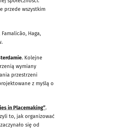
nej społeczności.
le przede wszystkim
, Famalicão, Haga,
w.
sterdamie
. Kolejne
trzenią wymiany
ania przestrzeni
 projektowane z myślą o
ies in Placemaking”
.
yli to, jak organizować
 zaczynało się od