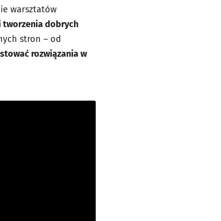
cie warsztatów
 tworzenia dobrych
nych stron – od
estować rozwiązania w