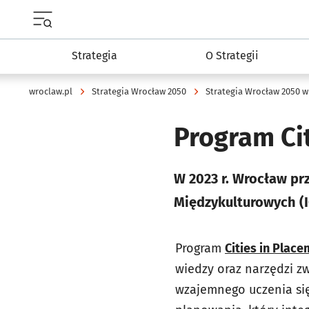
Menu główne portalu wroclaw.pl
Strategia
O Strategii
wroclaw.pl
Strategia Wrocław 2050
Strategia Wrocław 2050 w
Program Ci
W 2023 r. Wrocław prz
Międzykulturowych (IC
Program
Cities in Plac
wiedzy oraz narzędzi z
wzajemnego uczenia się