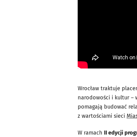
Wrocław traktuje place
narodowości i kultur –
pomagają budować relac
z wartościami sieci
Mia
W ramach
II edycji pro