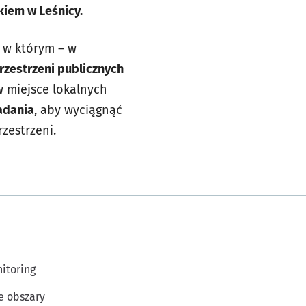
iem w Leśnicy.
, w którym – w
rzestrzeni publicznych
 miejsce lokalnych
adania
, aby wyciągnąć
zestrzeni.
itoring
e obszary