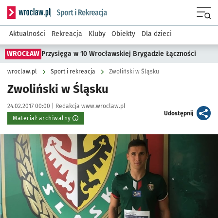
Serwis informacyjny wroclaw.pl podserwis: Sport i rekreacja
Menu
Aktualności
Rekreacja
Kluby
Obiekty
Dla dzieci
WROCŁAW
Przysięga w 10 Wrocławskiej Brygadzie Łączności
wroclaw.pl
Sport i rekreacja
Zwoliński w Śląsku
Zwoliński w Śląsku
Data publikacji:
Autor:
24.02.2017 00:00 |
Redakcja www.wroclaw.pl
artykuł
Udostępnij
Materiał archiwalny
Kliknij, aby powiększyć