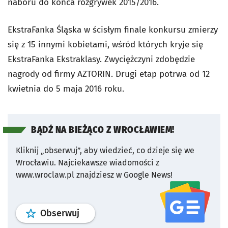
naboru do końca rozgrywek 2015/2016.
EkstraFanka Śląska w ścisłym finale konkursu zmierzy
się z 15 innymi kobietami, wśród których kryje się
EkstraFanka Ekstraklasy. Zwyciężczyni zdobędzie
nagrody od firmy AZTORIN. Drugi etap potrwa od 12
kwietnia do 5 maja 2016 roku.
BĄDŹ NA BIEŻĄCO Z WROCŁAWIEM!
Kliknij „obserwuj”, aby wiedzieć, co dzieje się we
Wrocławiu.
Najciekawsze wiadomości z
www.wroclaw.pl znajdziesz w Google News!
profil
google news
serwisu wroclaw
Obserwuj