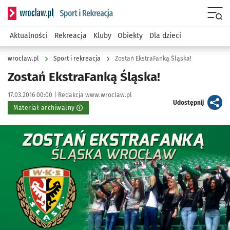
Serwis informacyjny wroclaw.pl podserwis: Sport i rekreacja
Menu
Aktualności
Rekreacja
Kluby
Obiekty
Dla dzieci
wroclaw.pl
Sport i rekreacja
Zostań EkstraFanką Śląska!
Zostań EkstraFanką Śląska!
Data publikacji:
Autor:
17.03.2016 00:00 |
Redakcja www.wroclaw.pl
artykuł
Udostępnij
Materiał archiwalny
Kliknij, aby powiększyć