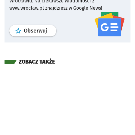
Wrocławiu.
Najciekawsze wiadomości z
www.wroclaw.pl znajdziesz w Google News!
profil
google news
serwisu wroclaw
Obserwuj
ZOBACZ TAKŻE