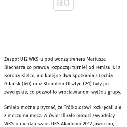
ad
Zespół U12 WKS-u pod wodzą trenera Mariusza
Blecharza co prawda rozpoczął turniej od remisu 1:1 z
Koroną Kielce, ale kolejne dwa spotkania z Lechią
Gdańsk (4:0) oraz Stomilem Olsztyn (2:1) były już
zwycięskie, co pozwoliło wrocławianom wyjść z grupy.
Śmiało można przyznać, że Trójkolorowi rozkręcali się
z meczu na mecz. W ćwierćfinale młodzi zawodnicy
WKS-u nie dali szans UKS Akademii 2012 Jaworzno,