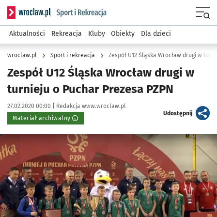
Serwis informacyjny wroclaw.pl podserwis: Sport i rekreacja
Menu
Aktualności
Rekreacja
Kluby
Obiekty
Dla dzieci
wroclaw.pl
Sport i rekreacja
Zespół U12 Śląska Wrocław drugi w turn
Zespół U12 Śląska Wrocław drugi w
turnieju o Puchar Prezesa PZPN
Data publikacji:
Autor:
27.02.2020 00:00 |
Redakcja www.wroclaw.pl
artykuł
Udostępnij
Materiał archiwalny
Kliknij, aby powiększyć