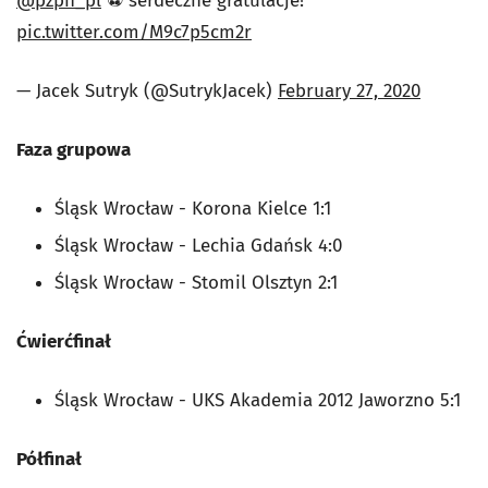
@pzpn_pl
⚽️ serdeczne gratulacje!
pic.twitter.com/M9c7p5cm2r
— Jacek Sutryk (@SutrykJacek)
February 27, 2020
Faza grupowa
Śląsk Wrocław - Korona Kielce 1:1
Śląsk Wrocław - Lechia Gdańsk 4:0
Śląsk Wrocław - Stomil Olsztyn 2:1
Ćwierćfinał
Śląsk Wrocław - UKS Akademia 2012 Jaworzno 5:1
Półfinał