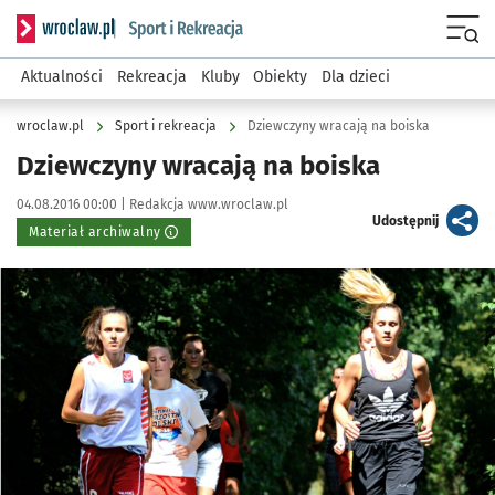
Serwis informacyjny wroclaw.pl podserwis: Sport i rekreacja
Menu
Aktualności
Rekreacja
Kluby
Obiekty
Dla dzieci
wroclaw.pl
Sport i rekreacja
Dziewczyny wracają na boiska
Dziewczyny wracają na boiska
Data publikacji:
Autor:
04.08.2016 00:00 |
Redakcja www.wroclaw.pl
artykuł
Udostępnij
Materiał archiwalny
Kliknij, aby powiększyć