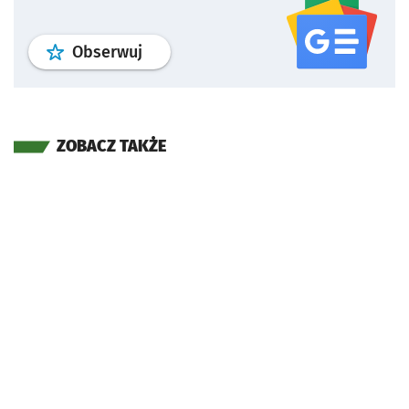
profil
google news
serwisu wroclaw
Obserwuj
ZOBACZ TAKŻE