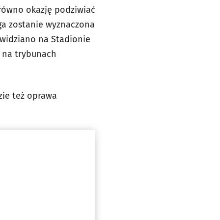
arówno okazję podziwiać
oga zostanie wyznaczona
zewidziano na Stadionie
h na trybunach
dzie też oprawa