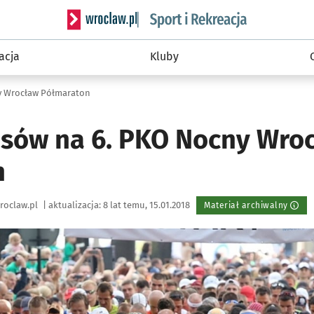
Serwis informacyjny wroclaw.pl podserwis: Sport 
acja
Kluby
y Wrocław Półmaraton
isów na 6. PKO Nocny Wro
n
roclaw.pl
|
aktualizacja:
8 lat temu, 15.01.2018
Materiał archiwalny