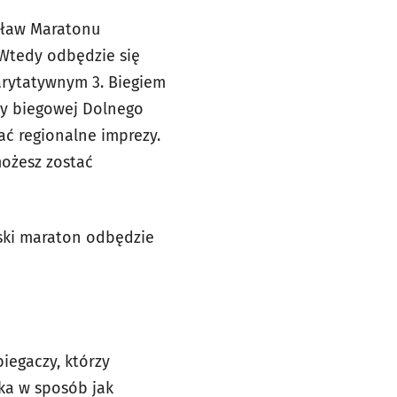
ocław Maratonu
 Wtedy odbędzie się
rytatywnym 3. Biegiem
rty biegowej Dolnego
ać regionalne imprezy.
możesz zostać
wski maraton odbędzie
iegaczy, którzy
ka w sposób jak