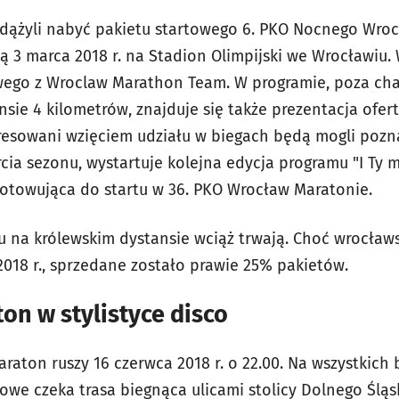
 zdążyli nabyć pakietu startowego 6. PKO Nocnego Wr
ą 3 marca 2018 r. na Stadion Olimpijski we Wrocławiu.
wego z Wroclaw Marathon Team. W programie, poza cha
nsie 4 kilometrów, znajduje się także prezentacja ofe
eresowani wzięciem udziału w biegach będą mogli pozn
cia sezonu, wystartuje kolejna edycja programu "I Ty 
otowująca do startu w 36. PKO Wrocław Maratonie.
gu na królewskim dystansie wciąż trwają. Choć wrocła
2018 r., sprzedane zostało prawie 25% pakietów.
n w stylistyce disco
aton ruszy 16 czerwca 2018 r. o 22.00. Na wszystkich b
owe czeka trasa biegnąca ulicami stolicy Dolnego Śląs