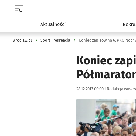
Menu główne portalu wroclaw.pl
Aktualności
Rekre
wroclaw.pl
Sport i rekreacja
Koniec zapisów na 6. PKO Nocn
Koniec zap
Półmarato
Data publikacji:
Autor:
28.12.2017 00:00 |
Redakcja www.w
Kliknij, aby powiększyć