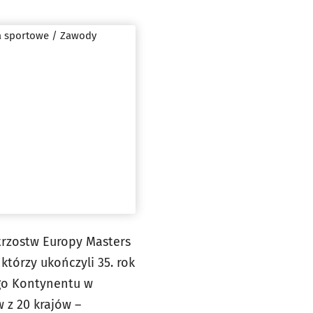
ia sportowe / Zawody
strzostw Europy Masters
tórzy ukończyli 35. rok
rego Kontynentu w
 z 20 krajów –