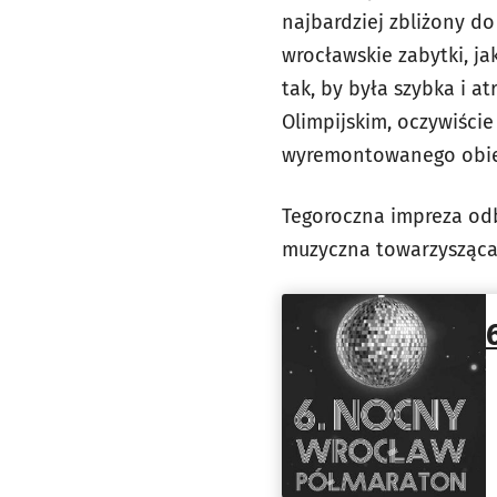
najbardziej zbliżony d
wrocławskie zabytki, ja
tak, by była szybka i a
Olimpijskim, oczywiści
wyremontowanego obie
Tegoroczna impreza odbęd
muzyczna towarzysząca