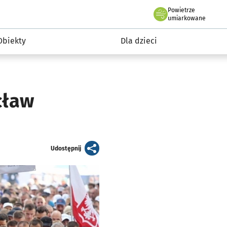
Powietrze
we Wrocławiu
i rekreacja
umiarkowane
Obiekty
Dla dzieci
cław
artykuł
Udostępnij