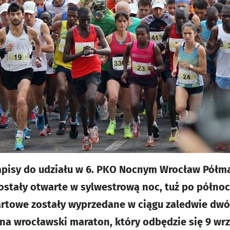
zapisy do udziału w 6. PKO Nocnym Wrocław Półma
stały otwarte w sylwestrową noc, tuż po północ
artowe zostały wyprzedane w ciągu zaledwie dwó
na wrocławski maraton, który odbędzie się 9 wrze