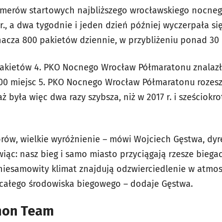
numerów startowych najbliższego wrocławskiego nocne
r., a dwa tygodnie i jeden dzień później wyczerpała s
nacza 800 pakietów dziennie, w przybliżeniu ponad 30 
pakietów 4. PKO Nocnego Wrocław Półmaratonu znalaz
000 miejsc 5. PKO Nocnego Wrocław Półmaratonu rozeszło
 była więc dwa razy szybsza, niż w 2017 r. i sześciokro
torów, wielkie wyróżnienie – mówi Wojciech Gęstwa, dy
ąc: nasz bieg i samo miasto przyciągają rzesze biegac
 niesamowity klimat znajdują odzwierciedlenie w atmos
całego środowiska biegowego – dodaje Gęstwa.
hon Team