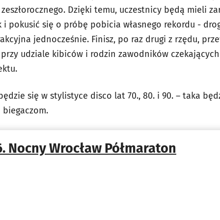
o zeszłorocznego. Dzięki temu, uczestnicy będą mieli z
k i pokusić się o próbę pobicia własnego rekordu - dr
trakcyjna jednocześnie. Finisz, po raz drugi z rzędu, pr
e przy udziale kibiców i rodzin zawodników czekającyc
ktu.
zie się w stylistyce disco lat 70., 80. i 90. – taka bę
 biegaczom.
6. Nocny Wrocław Półmaraton