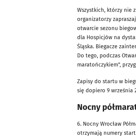
Wszystkich, którzy nie
organizatorzy zapraszaj
otwarcie sezonu biego
dla Hospicjów na dysta
Śląska. Biegacze zaint
Do tego, podczas Otwar
maratończykiem", przyg
Zapisy do startu w bie
się dopiero 9 września 
Nocny półmarato
6. Nocny Wrocław Półmar
otrzymają numery start