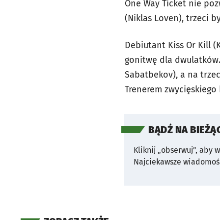
One Way Ticket nie pozw
(Niklas Loven), trzeci 
Debiutant Kiss Or Kill
gonitwę dla dwulatków.
Sabatbekov), a na trze
Trenerem zwycięskiego 
BĄDŹ NA BIEŻĄ
Kliknij „obserwuj”, aby 
Najciekawsze wiadomośc