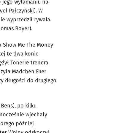
o jego wyłamaniu na
weł Pałczyński). W
ie wyprzedził rywala.
homas Boyer).
iła Show Me The Money
tej te dwa konie
ężył Tonerre trenera
lczyła Madchen Fuer
zy długości do drugiego
Bens), po kilku
wnocześnie wjechały
którego później
ster Wojny odskoczył