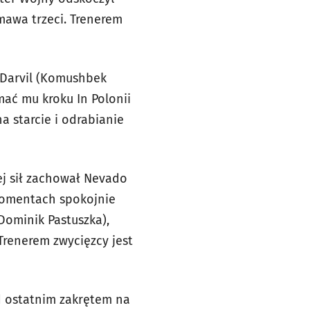
mawa trzeci. Trenerem
 Darvil (Komushbek
mać mu kroku In Polonii
a starcie i odrabianie
cej sił zachował Nevado
 momentach spokojnie
Dominik Pastuszka),
Trenerem zwycięzcy jest
ed ostatnim zakrętem na