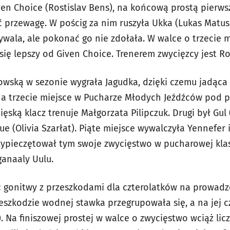
en Choice (Rostislav Bens), na końcową prostą pierwsz
ać przewagę. W pościg za nim ruszyła Ukka (Lukas Matu
ywala, ale pokonać go nie zdołała. W walce o trzecie 
się lepszy od Given Choice. Trenerem zwycięzcy jest Ro
owską w sezonie wygrała Jagudka, dzięki czemu jadąca
a trzecie miejsce w Pucharze Młodych Jeźdźców pod 
ęską klacz trenuje Małgorzata Pilipczuk. Drugi był Gul 
e (Olivia Szarłat). Piąte miejsce wywalczyła Yennefer i
ypieczętował tym swoje zwycięstwo w pucharowej klasy
ganaaly Uulu.
 gonitwy z przeszkodami dla czterolatków na prowadz
zeszkodzie wodnej stawka przegrupowała się, a na jej c
). Na finiszowej prostej w walce o zwycięstwo wciąż licz