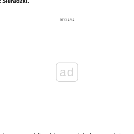
 Sieradzki.
REKLAMA
ad