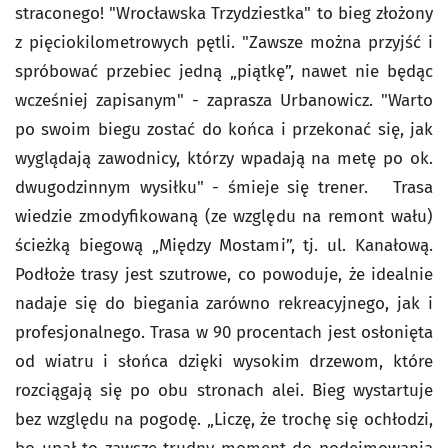
straconego! "Wrocławska Trzydziestka" to bieg złożony
z pięciokilometrowych pętli. "Zawsze można przyjść i
spróbować przebiec jedną „piątkę”, nawet nie będąc
wcześniej zapisanym" - zaprasza Urbanowicz. "Warto
po swoim biegu zostać do końca i przekonać się, jak
wyglądają zawodnicy, którzy wpadają na metę po ok.
dwugodzinnym wysiłku" - śmieje się trener. Trasa
wiedzie zmodyfikowaną (ze względu na remont wału)
ścieżką biegową „Między Mostami”, tj. ul. Kanałową.
Podłoże trasy jest szutrowe, co powoduje, że idealnie
nadaje się do biegania zarówno rekreacyjnego, jak i
profesjonalnego. Trasa w 90 procentach jest osłonięta
od wiatru i słońca dzięki wysokim drzewom, które
rozciągają się po obu stronach alei. Bieg wystartuje
bez względu na pogodę. „Liczę, że trochę się ochłodzi,