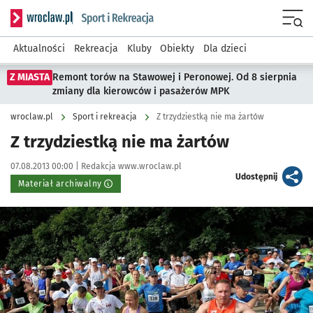
Serwis informacyjny wroclaw.pl podserwis: Sport i rekreacja
Menu
Aktualności
Rekreacja
Kluby
Obiekty
Dla dzieci
Z MIASTA
Remont torów na Stawowej i Peronowej. Od 8 sierpnia
zmiany dla kierowców i pasażerów MPK
wroclaw.pl
Sport i rekreacja
Z trzydziestką nie ma żartów
Z trzydziestką nie ma żartów
Data publikacji:
Autor:
07.08.2013 00:00 |
Redakcja www.wroclaw.pl
artykuł
Udostępnij
Materiał archiwalny
Kliknij, aby powiększyć