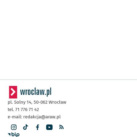
pl. Solny 14,
50-062
Wrocław
tel. 71 776 71 42
e-mail:
redakcja@araw.pl