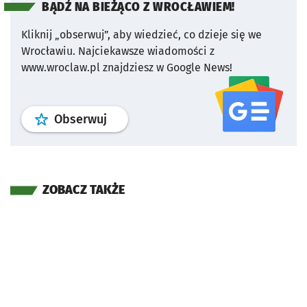
BĄDŹ NA BIEŻĄCO Z WROCŁAWIEM!
Kliknij „obserwuj”, aby wiedzieć, co dzieje się we
Wrocławiu.
Najciekawsze wiadomości z
www.wroclaw.pl znajdziesz w Google News!
profil
google news
serwisu wroclaw
Obserwuj
ZOBACZ TAKŻE