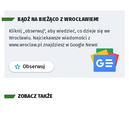
BĄDŹ NA BIEŻĄCO Z WROCŁAWIEM!
Kliknij „obserwuj”, aby wiedzieć, co dzieje się we
Wrocławiu.
Najciekawsze wiadomości z
www.wroclaw.pl znajdziesz w Google News!
profil
google news
serwisu wroclaw
Obserwuj
ZOBACZ TAKŻE