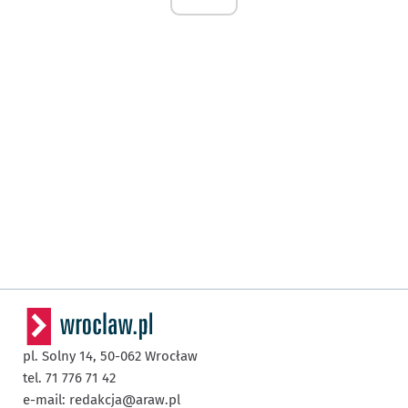
pl. Solny 14,
50-062
Wrocław
tel. 71 776 71 42
e-mail:
redakcja@araw.pl