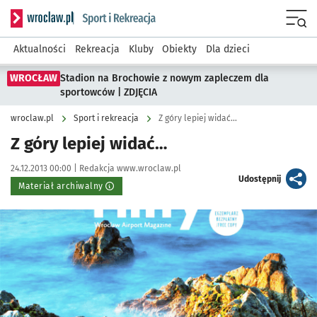
Serwis informacyjny wroclaw.pl podserwis: Sport i rekreacja
Menu
Aktualności
Rekreacja
Kluby
Obiekty
Dla dzieci
WROCŁAW
Stadion na Brochowie z nowym zapleczem dla
sportowców | ZDJĘCIA
wroclaw.pl
Sport i rekreacja
Z góry lepiej widać…
Z góry lepiej widać…
Data publikacji:
Autor:
24.12.2013 00:00 |
Redakcja www.wroclaw.pl
artykuł
Udostępnij
Materiał archiwalny
Kliknij, aby powiększyć