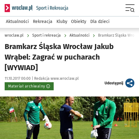
Serwis informacyjny wroclaw.pl podserwis: Sport i rekreacja
Menu
Aktualności
Rekreacja
Kluby
Obiekty
Dla dzieci
wroclaw.pl
Sport i rekreacja
Aktualności
Bramkarz Śląska Wrocł
Bramkarz Śląska Wrocław Jakub
Wrąbel: Zagrać w pucharach
[WYWIAD]
Data publikacji:
Autor:
11.10.2017 00:00 |
Redakcja www.wroclaw.pl
artykuł
Udostępnij
Materiał archiwalny
Kliknij, aby powiększyć