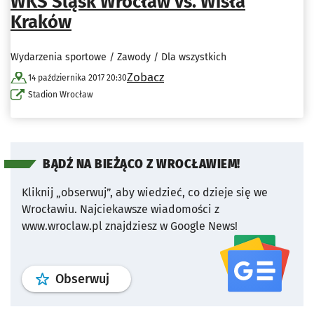
WKS Śląsk Wrocław vs. Wisła
Kraków
Wydarzenia sportowe / Zawody / Dla wszystkich
Zobacz
14 października 2017 20:30
Stadion Wrocław
BĄDŹ NA BIEŻĄCO Z WROCŁAWIEM!
Kliknij „obserwuj”, aby wiedzieć, co dzieje się we
Wrocławiu.
Najciekawsze wiadomości z
www.wroclaw.pl znajdziesz w Google News!
profil
google news
serwisu wroclaw
Obserwuj