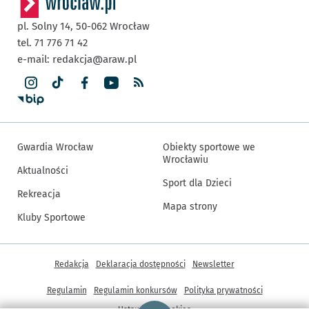
pl. Solny 14,
50-062
Wrocław
tel. 71 776 71 42
e-mail:
redakcja@araw.pl
Gwardia Wrocław
Obiekty sportowe we
Wrocławiu
Aktualności
Sport dla Dzieci
Rekreacja
Mapa strony
Kluby Sportowe
Inne informacje
Redakcja
Deklaracja dostępności
Newsletter
Regulamin
Regulamin konkursów
Polityka prywatności