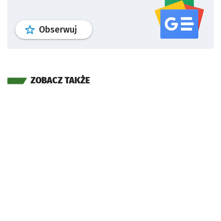
profil
google news
serwisu wroclaw
Obserwuj
ZOBACZ TAKŻE