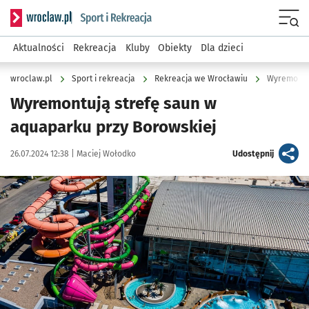
Serwis informacyjny wroclaw.pl podserwis: Sport i rekreacja
Menu
Aktualności
Rekreacja
Kluby
Obiekty
Dla dzieci
wroclaw.pl
Sport i rekreacja
Rekreacja we Wrocławiu
Wyremontuj
Wyremontują strefę saun w
aquaparku przy Borowskiej
Data publikacji:
Autor:
artykuł
26.07.2024 12:38 |
Maciej Wołodko
Udostępnij
Kliknij, aby powiększyć