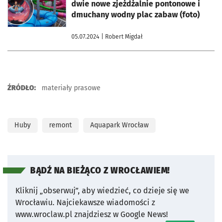
dwie nowe zjeżdżalnie pontonowe i
dmuchany wodny plac zabaw (foto)
05.07.2024
| Robert Migdał
ŹRÓDŁO:
materiały prasowe
Huby
remont
Aquapark Wrocław
BĄDŹ NA BIEŻĄCO Z WROCŁAWIEM!
Kliknij „obserwuj”, aby wiedzieć, co dzieje się we
Wrocławiu.
Najciekawsze wiadomości z
www.wroclaw.pl znajdziesz w Google News!