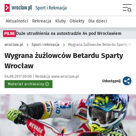
Serwis informacyjny wroclaw.pl podserwis: Sport i rekreacja
Menu
Aktualności
Rekreacja
Kluby
Obiekty
Dla dzieci
PILNE
Duże utrudnienia na autostradzie A4 pod Wrocławiem
wroclaw.pl
Sport i rekreacja
Wygrana żużlowców Betardu Sparty Wro
Wygrana żużlowców Betardu Sparty
Wrocław
Data publikacji:
Autor:
04.08.2017 00:00 |
Redakcja www.wroclaw.pl
artykuł
Udostępnij
Materiał archiwalny
Kliknij, aby powiększyć