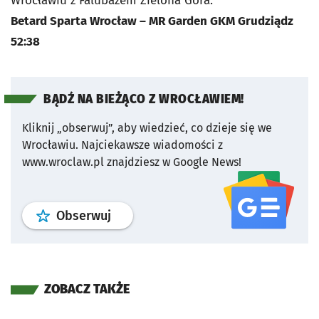
Wrocławiu z Falubazem Zielona Góra.
Betard Sparta Wrocław – MR Garden GKM Grudziądz
52:38
BĄDŹ NA BIEŻĄCO Z WROCŁAWIEM!
Kliknij „obserwuj”, aby wiedzieć, co dzieje się we
Wrocławiu.
Najciekawsze wiadomości z
www.wroclaw.pl znajdziesz w Google News!
profil
google news
serwisu wroclaw
Obserwuj
ZOBACZ TAKŻE