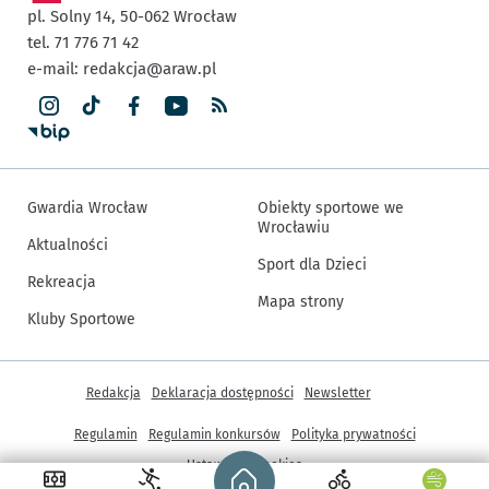
pl. Solny 14,
50-062
Wrocław
tel. 71 776 71 42
e-mail:
redakcja@araw.pl
Gwardia Wrocław
Obiekty sportowe we
Wrocławiu
Aktualności
Sport dla Dzieci
Rekreacja
Mapa strony
Kluby Sportowe
Inne informacje
Redakcja
Deklaracja dostępności
Newsletter
Regulamin
Regulamin konkursów
Polityka prywatności
Strona główna - wroclaw.pl
Ustawienia cookies