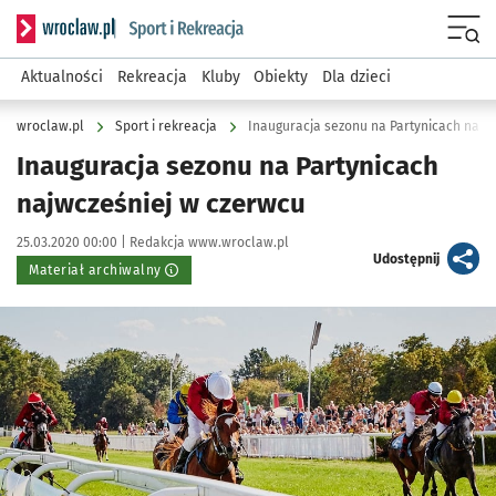
Serwis informacyjny wroclaw.pl podserwis: Sport i rekreacja
Menu
Aktualności
Rekreacja
Kluby
Obiekty
Dla dzieci
wroclaw.pl
Sport i rekreacja
Inauguracja sezonu na Partynicach najw
Inauguracja sezonu na Partynicach
najwcześniej w czerwcu
Data publikacji:
Autor:
25.03.2020 00:00 |
Redakcja www.wroclaw.pl
artykuł
Udostępnij
Materiał archiwalny
Kliknij, aby powiększyć