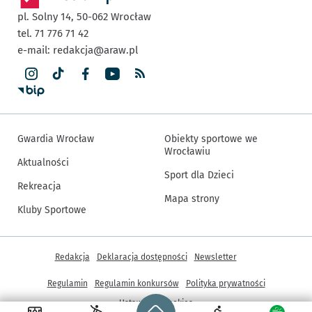
pl. Solny 14,
50-062
Wrocław
tel. 71 776 71 42
e-mail:
redakcja@araw.pl
Gwardia Wrocław
Obiekty sportowe we
Wrocławiu
Aktualności
Sport dla Dzieci
Rekreacja
Mapa strony
Kluby Sportowe
Inne informacje
Redakcja
Deklaracja dostępności
Newsletter
Regulamin
Regulamin konkursów
Polityka prywatności
Strona główna - wroclaw.pl
Ustawienia cookies