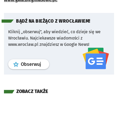
BĄDŹ NA BIEŻĄCO Z WROCŁAWIEM!
Kliknij „obserwuj”, aby wiedzieć, co dzieje się we
Wrocławiu.
Najciekawsze wiadomości z
www.wroclaw.pl znajdziesz w Google News!
profil
google news
serwisu wroclaw
Obserwuj
ZOBACZ TAKŻE