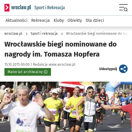
Serwis informacyjny wroclaw.pl podserwis: Sport i rekreacja
Menu
Aktualności
Rekreacja
Kluby
Obiekty
Dla dzieci
wroclaw.pl
Sport i rekreacja
Wrocławskie biegi nominowane do nagro
Wrocławskie biegi nominowane do
nagrody im. Tomasza Hopfera
Data publikacji:
Autor:
15.10.2015 00:00 |
Redakcja www.wroclaw.pl
artykuł
Udostępnij
Materiał archiwalny
Kliknij, aby powiększyć