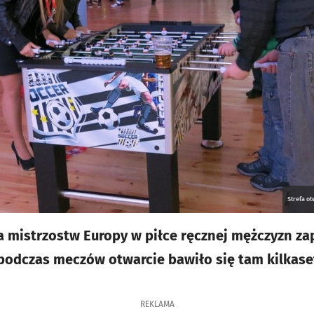
Strefa ot
ica mistrzostw Europy w piłce ręcznej mężczyzn z
 podczas meczów otwarcie bawiło się tam kilkase
REKLAMA