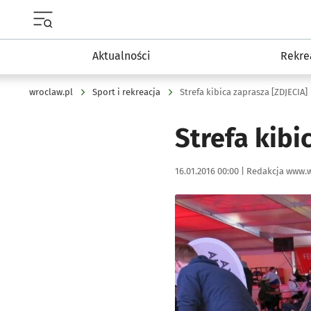
Menu główne portalu wroclaw.pl
Aktualności
Rekre
wroclaw.pl
Sport i rekreacja
Strefa kibica zaprasza [ZDJECIA]
Strefa kibi
Data publikacji:
Autor:
16.01.2016 00:00 |
Redakcja www.w
Kliknij, aby powiększyć