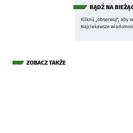
BĄDŹ NA BIEŻĄ
Kliknij „obserwuj”, aby 
Najciekawsze wiadomośc
ZOBACZ TAKŻE