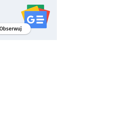
profil
google news
serwisu wroclaw.pl
Obserwuj