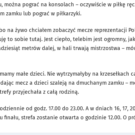
u, można pograć na konsolach – oczywiście w piłkę ręc
 zamku lub pograć w piłkarzyki.
bo na żywo chciałem zobaczyć mecze reprezentacji Pols
 to sobie tutaj. Jest ciepło, telebim jest ogromny, jak 
kadziesiąt metrów dalej, w hali trwają mistrzostwa – m
o mamy małe dzieci. Nie wytrzymałyby na krzesełkach 
dając mecz a dzieci szaleją na dmuchanym zamku – mó
trefy przyjechała z całą rodziną.
dziennie od godz. 17.00 do 23.00. A w dniach 16, 17, 20
niu finału, strefa zostanie otwarta o godzinie 12.00. O