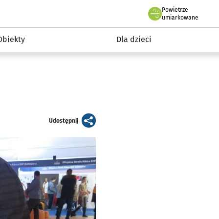
Powietrze
we Wrocławiu
i rekreacja
umiarkowane
Obiekty
Dla dzieci
artykuł
Udostępnij