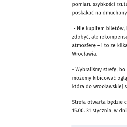
pomiaru szybkości rzut
poskakać na dmuchanym
- Nie kupiłem biletów, 
zdobyć, ale rekompensuję
atmosferę – i to ze kil
Wrocławia.
- Wybraliśmy strefę, b
możemy kibicować oglą
która do wrocławskiej s
Strefa otwarta będzie co
15.00. 31 stycznia, w d