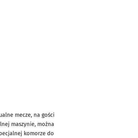
ualne mecze, na gości
alnej maszynie, można
specjalnej komorze do