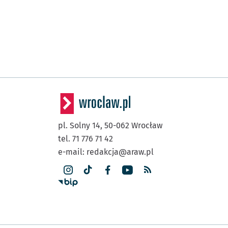
pl. Solny 14,
50-062
Wrocław
tel. 71 776 71 42
e-mail:
redakcja@araw.pl