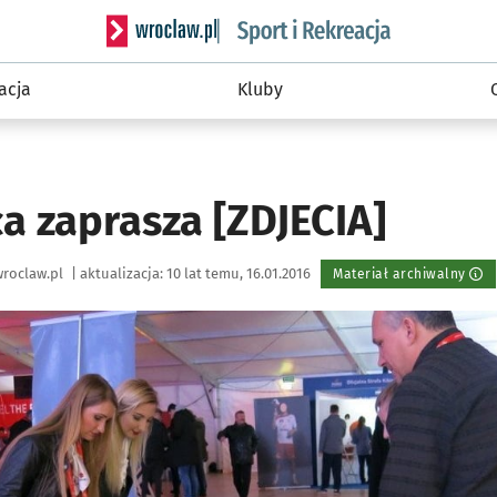
Serwis informacyjny wroclaw.pl podserwis: Sport 
acja
Kluby
ca zaprasza [ZDJECIA]
roclaw.pl
|
aktualizacja:
10 lat temu, 16.01.2016
Materiał archiwalny