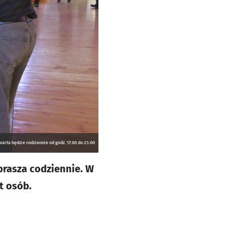
warta będzie codziennie od godz. 17.00 do 23.00
aprasza codziennie. W
t osób.